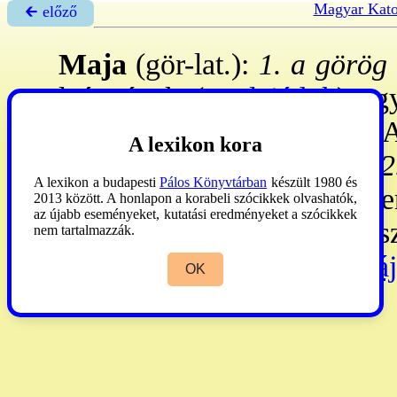
Magyar Kato
🡰 előző
Maja
(gör-lat.):
1. a görög 
leányának (
→pleiádok
) eg
Hermész. Zeusz rábízta A
A lexikon kora
medvévé változtatott. -
2.
A lexikon a budapesti
Pálos Könyvtárban
készült 1980 és
mellékneve:
Fauna. ~
az e
2013 között. A honlapon a korabeli szócikkek olvashatók,
az újabb eseményeket, kutatási eredményeket a szócikkek
számára a természet tavasz
nem tartalmazzák.
Innen kapta a nevét a
→máj
OK