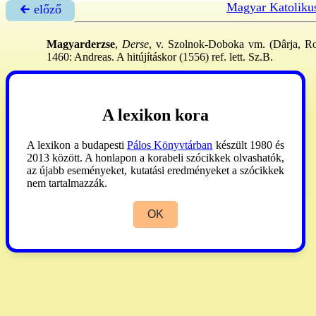
Magyar Katoliku
🡰 előző
Magyarderzse
,
Derse
, v. Szolnok-Doboka vm. (Dârja, Ro.
1460: Andreas. A hitújításkor (1556) ref. lett. Sz.B.
Léstyán
2000. II:31.
A lexikon kora
A lexikon a budapesti
Pálos Könyvtárban
készült 1980 és
2013 között. A honlapon a korabeli szócikkek olvashatók,
az újabb eseményeket, kutatási eredményeket a szócikkek
nem tartalmazzák.
OK