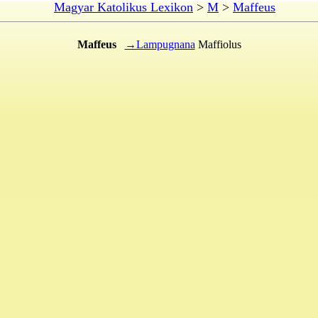
Magyar Katolikus Lexikon
>
M
>
Maffeus
Maffeus
→Lampugnana
Maffiolus