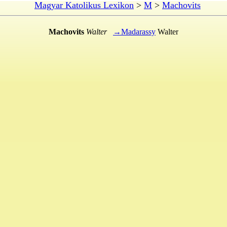
Magyar Katolikus Lexikon
>
M
>
Machovits
Machovits
Walter
→Madarassy
Walter