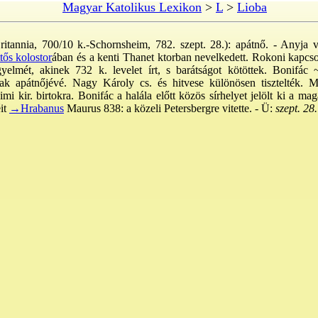
Magyar Katolikus Lexikon
>
L
>
Lioba
itannia, 700/10 k.-Schornsheim, 782. szept. 28.): apátnő. - Anyja v
ős kolostor
ában és a kenti Thanet ktorban nevelkedett. Rokoni kapcsol
igyelmét, akinek 732 k. levelet írt, s barátságot kötöttek. Bonifác 
ának apátnőjévé. Nagy Károly cs. és hitvese különösen tisztelték.
i kir. birtokra. Bonifác a halála előtt közös sírhelyet jelölt ki a ma
éit
→Hrabanus
Maurus 838: a közeli Petersbergre vitette. - Ü:
szept. 28.