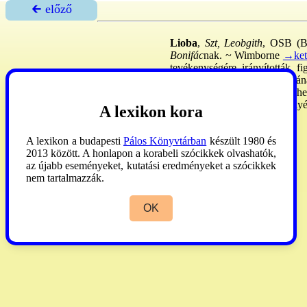
🡰 előző
Lioba
,
Szt, Leobgith
, OSB (Br
Bonifác
nak. ~ Wimborne
→kett
tevékenységére irányították f
leánynevelésre alapított ktor
Mainztól D-re fekvő schornsheim
másik helyére temették. Erekly
A lexikon kora
BS
VIII:60. -
SzÉ
1988:519.
A lexikon a budapesti
Pálos Könyvtárban
készült 1980 és
2013 között. A honlapon a korabeli szócikkek olvashatók,
az újabb eseményeket, kutatási eredményeket a szócikkek
nem tartalmazzák.
OK