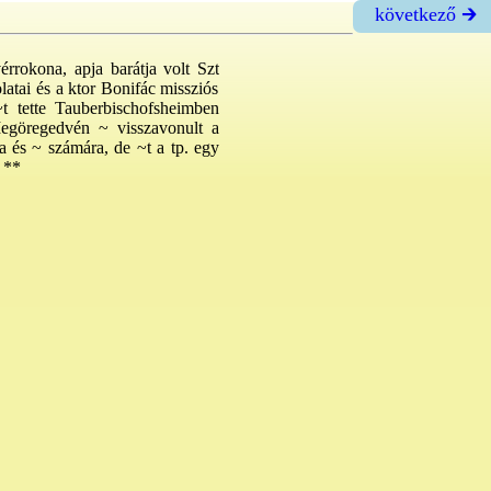
következő 🡲
érrokona, apja barátja volt Szt
atai és a ktor Bonifác missziós
~t tette Tauberbischofsheimben
 Megöregedvén ~ visszavonult a
ga és ~ számára, de ~t a tp. egy
**