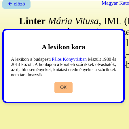
Magyar Kato
🡰 előző
Linter
Mária Vitusa
, IML (
Bp., 1994. ápr. 20.): szerze
Sopronban 1931. VII. 2: l
A lexikon kora
első, 1938. V. 5: örök fog-
A lexikon a budapesti
Pálos Könyvtárban
készült 1980 és
sokáig varrt, javított a KPI-b
2013 között. A honlapon a korabeli szócikkek olvashatók,
az újabb eseményeket, kutatási eredményeket a szócikkek
nem tartalmazzák.
OK