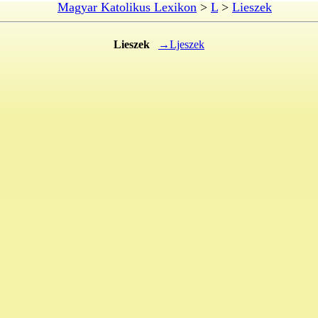
Magyar Katolikus Lexikon
>
L
>
Lieszek
Lieszek
→Ljeszek