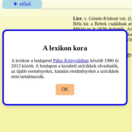
🡰 előző
Lice
, v. Gömör-Kishont vm. (Li
Béla kir. a Bebek családnak ad
Miklós tp-át 1829: építették. 
Kabla Lajos, 1991: Gregor Ska
össz. 650,
1980
: 595,
1991
: 55
István
A lexikon kora
Schem. Ros.
1913:32. -
Györffy
A lexikon a budapesti
Pálos Könyvtárban
készült 1980 és
2013 között. A honlapon a korabeli szócikkek olvashatók,
az újabb eseményeket, kutatási eredményeket a szócikkek
nem tartalmazzák.
OK