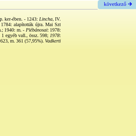
következő 🡲
p. ker-ében. - 1243:
Lincha
, IV.
1784: alapították újra. Mai Szt
.; 1940: m. -
Plébánosai
: 1978:
., 1 egyéb vall., össz. 598;
1978
:
 623, m. 361 (57,95%).
Vadkerti