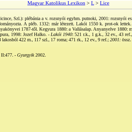
Magyar Katolikus Lexikon
>
L
>
Lice
cince, Szl.): plébánia a v. rozsnyói egyhm. putnoki, 2001: rozsnyói es
ományozta. A pléb. 1332: már létezett. Lakói 1550 k. prot-ok lettek. 
Anyakönyvei 1787-től. Kegyura 1880: a Vallásalap. Anyanyelve 1880: m
pura, 1998: Jozef Halko. -
Lakói 1940
: 521 r.k., 1 g.k., 32 ev., 43 ref
8 lakosból 422 m., 117 szl., 17 roma; 471 rk., 12 ev., 9 ref.;
2001:
össz.
II:477. -
Gyurgyik
2002.