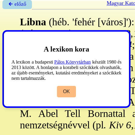
Magyar Kato
🡰 előző
Libna
(héb. 'fehér [város]')
(
Józs 15,42
). -
10,29; 12,
Júda örökrésze lett
. 21,14
;
A lexikon kora
2Krón 21,10
: Jorám uralma 
A lexikon a budapesti
Pálos Könyvtárban
készült 1980 és
Iz 37,8
: Szancherib ostrom 
2013 között. A honlapon a korabeli szócikkek olvashatók,
az újabb eseményeket, kutatási eredményeket a szócikkek
52,1
: innen származott Joz
nem tartalmazzák.
Hamutal. A ma lakatlan Te
OK
tévesnek bizonyult; W. F. A
M. Abel Tell Bornattal 
nemzetségnévvel (pl
. Kiv 6