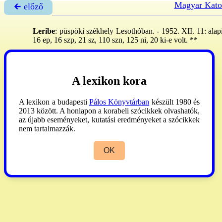
Magyar Kato
🡰 előző
Leribe
: püspöki székhely Lesothóban. - 1952. XII. 11: alap
16 ep, 16 szp, 21 sz, 110 szn, 125 ni, 20 ki-e volt. **
AP
2000:412.
A lexikon kora
A lexikon a budapesti
Pálos Könyvtárban
készült 1980 és
2013 között. A honlapon a korabeli szócikkek olvashatók,
az újabb eseményeket, kutatási eredményeket a szócikkek
nem tartalmazzák.
OK