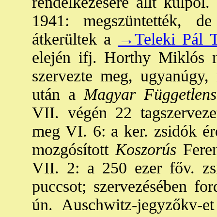
rendelkezésére állt külpol.
1941: megszüntették, d
átkerültek a
→Teleki Pál T
elején ifj. Horthy Miklós 
szervezte meg, ugyanúgy, 
után a
Magyar Függetlens
VII. végén 22 tagszervezet
meg VI. 6: a ker. zsidók ér
mozgósított
Koszorús
Fere
VII. 2: a 250 ezer főv. zs
puccsot; szervezésében fo
ún. Auschwitz-jegyzőkv-et