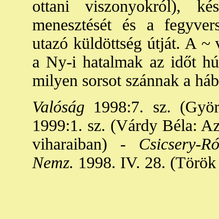
ottani viszonyokról), ké
menesztését és a fegyver
utazó küldöttség útját. A ~ 
a Ny-i hatalmak az időt h
milyen sorsot szánnak a há
Valóság
1998:7. sz. (Györ
1999:1. sz. (Várdy Béla: Az
viharaiban) -
Csicsery-Ró
Nemz.
1998. IV. 28. (Török 