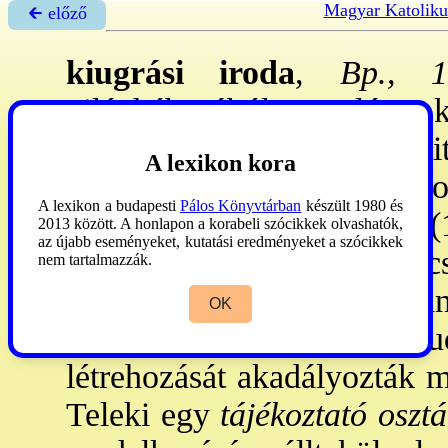
Magyar Katoliku
🡰 előző
kiugrási iroda
,
Bp., 194
világháborúból való ki
lebonyolítására szervezett t
A lexikon kora
Vezetője
→Szent-Iványi
Dom
A lexikon a budapesti
Pálos Könyvtárban
készült 1980 és
→Teleki
Pál min-eln. (1
2013 között. A honlapon a korabeli szócikkek olvashatók,
az újabb eseményeket, kutatási eredményeket a szócikkek
Telekinek 1939: szakértő c
nem tartalmazzák.
mely egy emigráns kormány
OK
helyzetről tájékoztatni 
létrehozását akadályozták 
Teleki egy
tájékoztató osztá