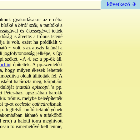
következő 🡲
talmuk gyakorlásakor az e célra
a bíráké a
bírói szék
, a tanítóké a
sságával és ékességével tették
óság is átvette: a trónus Istené
a is volt, ezért ha prédikált v.
tó ~ volt, s az apszis falánál a
oli jogfolytonosság jelképe, s így
pi székét. - A 4. sz: a pp-ök áll.
achin
t építettek. A pp-szentelést
ja, hogy milyen ékesek lehettek
mozdítva oldalt állították fel. A
usként határozta meg, kárpitjául
dulóját (
natalis episcopi
, 'a pp.
zt Péter-baz. apszisában barokk
ir. trónus, melybe beleépítették
i tp-ot
ecclesia cathedralis
nak,
p. legfelső tanító tekintélyének
takombában látható a tufakőből
erre) a halotti torra meghívott
osan fölismerhetővé kell tennie,