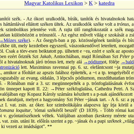
Magyar Katolikus Lexikon
>
K
>
katedra
tanítói szék. - Az ókori uralkodók, bírák, tanítók és hivatalnokok ha
 és háttámlával ellátott széken ültek. Az uralkodók széke volt a
trónus
, 
ek szimbolikus jelentése volt. A rajta ülő rangfokozatát a szék maga
atóan különbözött a trónustól. - Az egész művelt világ e szokását a zsid
→Mózes széke
). - Az ősegyh-ban a pp. közösségének tanítója és bíráj
székbe ült, mely kezdetben egyszerű, vászonkendővel leterített, mozgatha
öl. Csak a törv-esen beiktatott pp. ülhetett e ~ra, ezért e szék az apost
mben ezért őrizték Szt
Jakab
, Antiochiában, majd Rómában Szt
Péter
p
ól a hivatalnoknak járó trónus lett, mely alá
→pódium
ot, föléje
→bald
tronizáció
lett. Maximinus ravennai pp. 6. sz. elefántcsont ~ja mutat
 amikor a főoltárt az apszis falához építették, a ~t a tp. tengelyéből el
 jogszabály az evang. oldalán, 3 lépcsős pódiumon, mozdíthatatlan trón
lő. - Rómában már a 3. sz: megünnepelték a p. trónfoglalásának évfor
lön ünnepet kapott II. 22:
→Péter székfoglalása
, Cathedra Petri. A S
a valójában egy Kopasz Károly számára készített s a p-nak ajándékozott k
k darabjait, melyet a hagyomány Szt Péter ~jának tart. - A 6. sz: a pp
 I. vat. zsin. az óker. kor szimbolikájára alapozva így írja körül a 
Romana loquitur
, 'római székéről beszél' (D 1839). - Több római ka
i v. gyóntatószéknek véltek. Valójában azonban (keskeny mérete utal 
. vat. zsin. utáni lit. előírás szerint a pp. ~jának és a papi
széknek
„világ
 ki vezeti az imádságot”. **