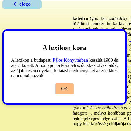
🡰 előző
katedra
(gör., lat
. cathedra
): 
fölállított, rendszerint karfával
~. A széknek és a rajta ülésn
láthatóvá. Így a ~ szemmel láth
(
→Isten trónja
), a ~ Mózesé (
igazságot szolgáltatott, külön 
A lexikon kora
papság padjai között állították f
tisztelet tárgya volt. Jeruzsále
A lexikon a budapesti
Pálos Könyvtárban
készült 1980 és
hivatalnokká léptek elő, s a ~b
2013 között. A honlapon a korabeli szócikkek olvashatók,
lezáró aktus, a ~ba ültetés
→in
az újabb eseményeket, kutatási eredményeket a szócikkek
ezek a trónusok. - Vsz. 1000 k.,
nem tartalmazzák.
köv. lépés az volt, amikor a ~t
és baldachinként selymet írt e
születésnapja'). Hamarosan kü
OK
foglalatban őrzött Szt Péter ~j
annak az egyszerű tölgyfaszékne
'székesegyház'-nak nevezték. Az
gyakorlását:
ex cathedra sua 
faragott ~, melyet korábban pp
halott jelképes helye volt. - A II
hogy ki a közösség elöljárója és