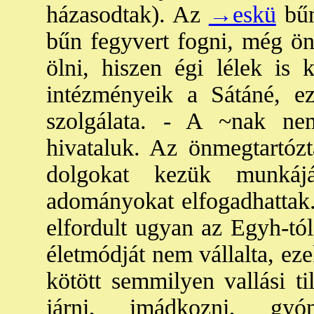
házasodtak). Az
→eskü
bűn
bűn fegyvert fogni
,
még önv
ölni, hiszen égi lélek is 
intézményeik a Sátáné, e
szolgálata. - A ~nak ne
hivataluk. Az önmegtartózt
dolgokat kezük munkájá
adományokat elfogadhattak.
elfordult ugyan az Egyh-tól
életmódját nem vállalta, eze
kötött semmilyen vallási ti
járni, imádkozni, gyón