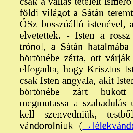
csak a vallás tételeit ismer
földi világot a Sátán teremt
ÓSz bosszúálló istenével, 
elvetettek. - Isten a rossz
trónol, a Sátán hatalmába 
börtönébe zárta, ott várjá
elfogadta, hogy Krisztus Is
csak Isten angyala, akit Iste
börtönébe zárt bukott
megmutassa a szabadulás ú
kell szenvedniük, testbő
vándorolniuk (
→lélekvándo