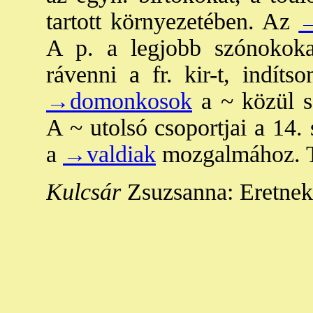
tartott környezetében. Az
→
A p. a legjobb szónokoka
rávenni a fr. kir-t, indíts
→domonkosok
a ~ közül s
A ~ utolsó csoportjai a 14. 
a
→valdiak
mozgalmához. T
Kulcsár
Zsuzsanna: Eretne