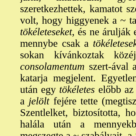
szeretkezhettek, kamatot sz
volt, hogy higgyenek a ~ ta
tökéleteseket
, és ne árulják
mennybe csak a
tökéletese
sokan kívánkoztak köz
consolamentum
szert-ával
katarja megjelent. Egyetl
után egy
tökéletes
előbb az 
a
jelölt
fejére tette (megtisz
Szentlelket, biztosította, 
halála után a mennyekb
megszegte a ~ szabályait, a