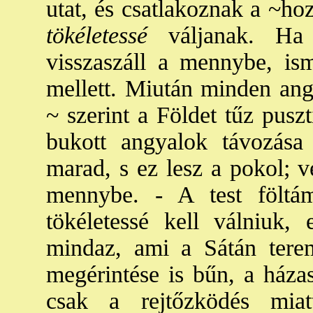
utat, és csatlakoznak a ~ho
tökéletessé
váljanak. Ha
visszaszáll a mennybe, ism
mellett. Miután minden ang
~ szerint a Földet tűz puszt
bukott angyalok távozása
marad, s ez lesz a pokol; v
mennybe. - A test föltá
tökéletessé kell válniuk, 
mindaz, ami a Sátán tere
megérintése is bűn, a házas
csak a rejtőzködés miat