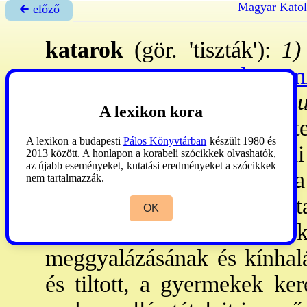
Magyar Katol
🡰 előző
katarok
(gör. 'tiszták'):
1)
1163 u. a
→bogumi
Franciországban
. Tanítás
A lexikon kora
kizárólagos alapja a tökéle
A lexikon a budapesti
Pálos Könyvtárban
készült 1980 és
a kat. egyh. szertartása
2013 között. A honlapon a korabeli szócikkek olvashatók,
az újabb eseményeket, kutatási eredményeket a szócikkek
szentmise lat. szövege a
nem tartalmazzák.
értéktelenségét; a tp. pusz
OK
tiszt-ét anyagi szempontok
meggyalázásának és kínhalál
és tiltott, a gyermekek ker