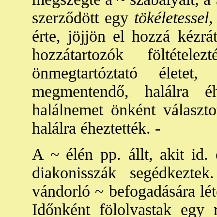
szerződött egy
tökéletessel
érte, jöjjön el hozzá kézr
hozzátartozók föltéte
önmegtartóztató életet
megmentendő, halálra éh
halálnemet önként választo
halálra éheztették. -
A ~ élén pp. állt, akit id. 
diakonisszák segédkeztek
vándorló ~ befogadására lét
Időnként fölolvastak egy