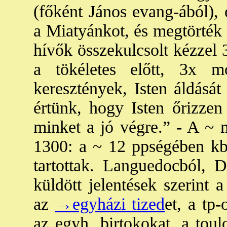
(főként János evang-ából),
a Miatyánkot, és megtörték 
hívők összekulcsolt kézzel 
a tökéletes előtt, 3x 
keresztények, Isten áldását
értünk, hogy Isten őrizzen
minket a jó végre.” - A ~
1300: a ~ 12 ppségében kb
tartottak. Languedocból, 
küldött jelentések szerint 
az
→egyházi tized
et, a tp
az egyh. birtokokat, a toul