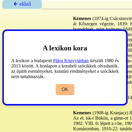
🡰 előző
Kemenes
(1874-ig Csácsinovit
át Kőszegen végezte, 1839: be
honvédnek, mint hadnagy 1849. V
kiszabadult, s hazatért szülei
szem-ba, a teol-t Pesten végez
levtáros és iktató, 1859: sztsz
A lexikon kora
kongr. idejére, 1873: segesdi f
1898: ált. ppi helynök és ves
A lexikon a budapesti
Pálos Könyvtárban
készült 1980 és
Létrehozta az Alapítványi Hiv-
2013 között. A honlapon a korabeli szócikkek olvashatók,
felsőbb tanulm-aiban is segíte
az újabb eseményeket, kutatási eredményeket a szócikkek
célokra hagyta. -
M: Kemenes
nem tartalmazzák.
emlékünnepén
... Veszprém, 18
kaposvári sztegyh. megáldása
költeményei
. Uo., 1901. 88
OK
Pallas
X:345. -
Szinnyei
V:14
1987:129.
Kemenes
(1908-ig Kranjacz)
Il
Az el. isk-t Bükön, a gimn-ot 
1902. VIII. 6: lépett a r-be, 190
Komáromban, 1910-22: tanárkép