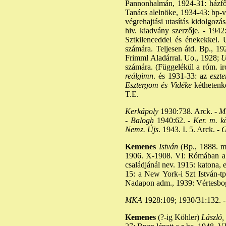
Pannonhalmán, 1924-31: házfőn
Tanács alelnöke, 1934-43: bp-vid
végrehajtási utasítás kidolgozá
hiv. kiadvány szerzője. - 1942:
Sztkilenceddel és énekekkel. 
számára. Teljesen átd. Bp., 19
Frimml Aladárral. Uo., 1928;
U
számára. (Függelékül a róm. ir
reálgimn
. és 1931-33: az
eszte
Esztergom és Vidéke
kéthetenké
T.E.
Kerkápoly
1930:738. Arck. -
M.
-
Balogh
1940:62. -
Ker. m. kö
Nemz. Újs
. 1943. I. 5. Arck. -
G
Kemenes
István
(Bp., 1888. má
1906. X-1908. VI: Rómában a C
családjánál nev. 1915: katona, 
15: a New York-i Szt István-tp
Nadapon adm., 1939: Vértesbog
MKA
1928:109; 1930/31:132. -
Kemenes
(?-ig Köhler)
László, 