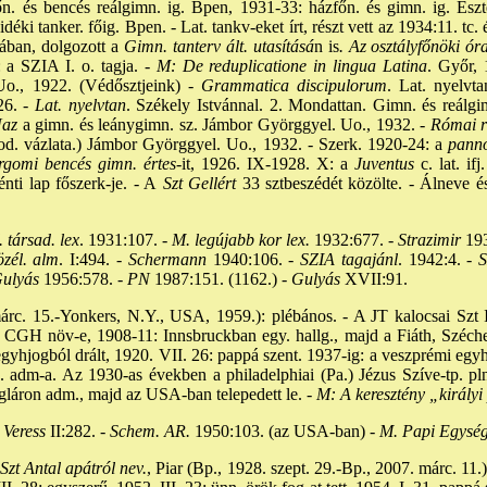
. és bencés reálgimn. ig. Bpen, 1931-33: házfőn. és gimn. ig. Es
éki tanker. főig. Bpen. - Lat. tankv-eket írt, részt vett az 1934:11. tc. 
sában, dolgozott a
Gimn. tanterv ált. utasításá
n is
. Az osztályfőnöki ór
 a SZIA I. o. tagja. -
M: De reduplicatione in lingua Latina
. Győr, 
Uo., 1922. (Védősztjeink) -
Grammatica discipulorum
. Lat. nyelvt
26. -
Lat. nyelvtan
. Székely Istvánnal. 2. Mondattan. Gimn. és reálgi
az
a gimn. és leánygimn. sz. Jámbor Györggyel. Uo., 1932. -
Római r
od. vázlata.) Jámbor Györggyel. Uo., 1932. - Szerk. 1920-24: a
panno
rgomi bencés gimn. értes
-it, 1926. IX-1928. X: a
Juventus
c. lat. if
nti lap főszerk-je. - A
Szt Gellért
33 sztbeszédét közölte. - Álneve és
 társad. lex
. 1931:107. -
M. legújabb kor lex.
1932:677. -
Strazimir
193
zél. alm
. I:494. -
Schermann
1940:106. -
SZIA tagajánl
. 1942:4. -
Sz
ulyás
1956:578. -
PN
1987:151. (1162.) -
Gulyás
XVII:91.
rc. 15.-Yonkers, N.Y., USA, 1959.): plébános. - A JT kalocsai Szt I
GH növ-e, 1908-11: Innsbruckban egy. hallg., majd a Fiáth, Széchen
egyhjogból drált, 1920. VII. 26: pappá szent. 1937-ig: a veszprémi egyh
. adm-a. Az 1930-as években a philadelphiai (Pa.) Jézus Szíve-tp. p
láron adm., majd az USA-ban telepedett le. -
M: A keresztény „királyi
Veress
II:282. -
Schem. AR.
1950:103. (az USA-ban) -
M. Papi Egysé
Szt Antal apátról nev.
, Piar (Bp., 1928. szept. 29.-Bp., 2007. márc. 11.)