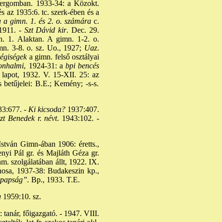
ztergomban. 1933-34: a Közokt.
és az 1935:6. tc. szerk-ében és a
a a gimn. 1. és 2. o. számára
c.
1911. -
Szt Dávid kir
. Dec. 29.
an. 1. Alaktan. A gimn. 1-2. o.
mn. 3-8. o. sz. Uo., 1927;
Uaz
.
égiségek
a gimn. felső osztályai
nhalmi
, 1924-31: a
bpi bencés
j. lapot, 1932. V. 15-XII. 25: az
 betűjelei: B.E.; Kemény; -s-s.
3:677. -
Ki kicsoda?
1937:407.
t Benedek r. névt
. 1943:102. -
stván Gimn-ában 1906: éretts.,
yi Pál gr. és Majláth Géza gr.
m. szolgálatában állt, 1922. IX.
lnosa, 1937-38: Budakeszin kp.,
 papság”.
Bp., 1933. T.E.
g
1959:10. sz.
: tanár, főigazgató. - 1947. VIII.