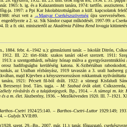
II. 28: egyszerű
,
1952. III. 23: ünn. örök fog-at tett, 1954. I. 31. pappá s
nár. 1965: h. ig. és a Kalazantinum tanára, 1974: tartfőn. asszisztens. 
főig-ja. 1997: a Ppi Kar Iskolabizottságában a külf. kapcsolatok felelő
 1988: részt vett a
→Magyar Cserkészszövetség
újra szervezésében. 
1: engedélyezte a 2. sz. Sík Sándor csapat működését. 1997-99: a Cserk
. II: a fr. okt. minisztertől az
Akadémia Pálma Rend lovagja
kitünteté
., 1884. febr. 4.–1942 u.): gimnáziumi tanár. – Iskoláit Ditrón, Csík
 1912. III. 22: tört–földr. szakos tanári okl-et szerzett. 1911: Sz
ő, 1913: a szentgotthárdi, néhány hónap múlva a gyergyószentmiklósi á
 orosz hadifogságba kerüléséig katona. K-Szibériában raboskodott
nkás, az Uralban rézbányász, 1919 tavaszán a 3. urali hadsereg p
zkvában, majd Kijevben a kényszersorozáson rokkantnak nyilváníttatta 
tanára, 1921: Pécsett fil-ból drált. 1922: a sümegi Kisfaludi Sá
A Berzsenyi Irod. Társ. tagja. –
M: Szabad órák alatt.
Csíkszereda,
zékely róvásírás és a tulajdonjegyek.
Bp., 1914. –
A sümegi m. kir. K
s a m. élet.
Jászberény, 1936. – Mezőkövesden 1920. III. 7–1921. XII
arthos–Csetri
1924/25:140. –
Barthos–Csetri–Luttor
1929:149; 1931
4
. – Gulyás
XVII:89.
(1928. szept. 29.–Bp., 2007. már. 11.): tanár, főigazgató, cserkészv