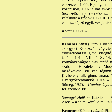
27: Bpen lépett a r-be, 1948. VI
et szerzett. 1955: Bpen gimn. ta
középisk-k, 1992: a kat. isk-k 
örsvezető, majd cserkésztiszt.
kérésükre a rfőnök 1989. II. 1
e, a tisztképző egyik vez-je. 2004
Koltai
1998:187.
Kemenes
Antal
(Ditró, Csík vm
az egy-et Kolozsvárt végezte,
csíkszeredai r.k. gimn. kisegít
tanára. 1914. VIII. 1–X. 14:
kormányzóságban vasútépítő mu
szabadult. Hazafelé tartva Mos
mezőkövesdi kir. kat. főgimn 
jászberényi áll. gimn. tanára. 
Gyergyószentmiklós, 1914. –
S
Sümeg, 1925. –
Gömbös Gyula é
fel. szerk-je. 88
Somogyi Helikon
1928:90. –
B
Arck. –
Ker. m. közél. alm.
I:49
Kemenes
(Köhler)
László
Piar 