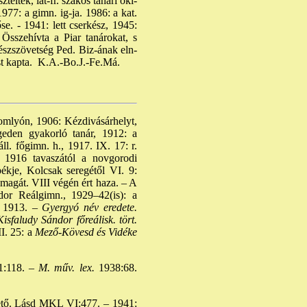
ztelték, lat-fr. szakos tanári okl-
1977: a gimn. ig-ja. 1986: a kat.
se. - 1941: lett cserkész, 1945:
Összehívta a Piar tanárokat, s
észszövetség Ped. Biz-ának eln-
st kapta. K.A.-Bo.J.-Fe.Má.
somlyón, 1906: Kézdivásárhelyt,
egeden gyakorló tanár, 1912: a
ll. főgimn. h., 1917. IX. 17: r.
, 1916 tavaszától a novgorodi
ékje, Kolcsak seregétől VI. 9:
magát. VIII végén ért haza. – A
ndor Reálgimn., 1929–42(is): a
 1913. –
Gyergyó név eredete.
isfaludy Sándor főreálisk. tört.
. 25: a
Mező-Kövesd és Vidéke
:118. –
M. műv. lex.
1938:68.
ezető. Lásd MKL VI:477. – 1941: