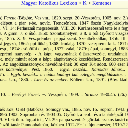
Magyar Katolikus Lexikon
>
K
>
Kemenes
s)
Ferenc
(Bögöte, Vas vm., 1829. szept. 20.-Veszprém, 1905. nov. 2.):
lépett a piar. r-be, novíc. Trencsénben, 1847 őszén Nagykárolyba
I. 14: Perlasznál megsebesült, VIII. 20: Karánsebesnél tette le a fegy
hez. A gimn. 7. o-ából 1850: Szombathelyen, a 8. o-ból Győrött vizsgáz
te, 1855. X. 9: Veszprémben pappá szent. Szentbékkállán, 1856. III.
éki jegyző, 1862: ppi titkár, 1868: irodaig. 1870: veszprémi knk. 187
őesp., 1874: csöpőfői c. prép., 1877: zalai, 1879: pápai, somogyi, 1883:
zprémi nagyprép. - A kápt. vagyonának újjászervezője, uradalmait 
t, mely mintát adott a kápt. alapítványok kezeléséhez. Rendszeresen 
tt. Az angolkisasszonyok nevelőint-ének 30 ezer K-t adott, 600 ezer
 költeményei
. Pest, 1860. -
Egyh. beszéd... Ranolder János... 
75. -
Egyh. beszéd... a nádas-ladányi kat. sztegyh. megáldásakor
...
kor
... Uo., 1886. -
Isten és az ember
. Költem. Uo., 1891. (Bőv. kiad.
10. -
Perényi
József: ~. Veszprém, 1909. -
Strausz
1930:45. (26.)
lés Ede
, OSB (Babócsa, Somogy vm., 1885. nov. 16.-Sopron, 1943. jan.
1896-1902: Sopronban és 1903-05: Győrött, a teol-t és a tanárképzőt
9. VI. 6: ünn. fog-at tett, VI. 29: pappá szent. és gör-lat. szakos tanári 
zői tanár Pannonhalmán, közben 1912-19: h. újoncmester, 1919-22: 