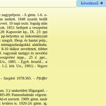
következő 🡲
 nagyprépost. - A gimn. 1-6. o-
n tanított. 1848 nyarán beállt
vert. 10 napi osztr. fogság után
ott, 1851: belépett a veszprémi
 28: Kaposvárt kp., IX. 23: ppi
1: pp-helyettes az önkormányzati
 szegyh. főesp. és hantai prép.,
mintagazdaságokká alakíttatta.
8-10 diákot neveltetett, többet
 K vagyonát tanügyi és nevelési
veszprémi mpp... 25 é. ppi...
 Uo., 1885. -
Egyh. beszéd... a
 1-2. köt. Uo., 1901) -
Vegyes
 -
Szegleti
1978:365. -
Pfeiffer
 3.): tankerületi főigazgató. -
 1905-09: Pannonhalmán végezte.
okl-et szerzett. 1909: gimn. tanár
kvtáros is. 1920-24: gimn. ig.