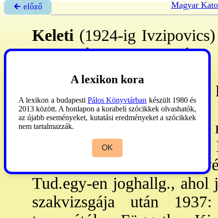
Magyar Kato
🡰 előző
Keleti
(1924-ig Ivzipovics)
1904. dec. 10. – Pécs, 
képviselő. – Szülők:
A lexikon kora
főmozdonyvezető; Strojini I
A lexikon a budapesti
Pálos Könyvtárban
készült 1980 és
1931–: Varga Klementina 
2013 között. A honlapon a korabeli szócikkek olvashatók,
az újabb eseményeket, kutatási eredményeket a szócikkek
1923: éretts., családi okok
nem tartalmazzák.
Bulgáriában, Töröko-ban,
OK
1927: hazatérte után ügyvé
Tud.egy-en joghallg., ahol 
szakvizsgája után 1937: