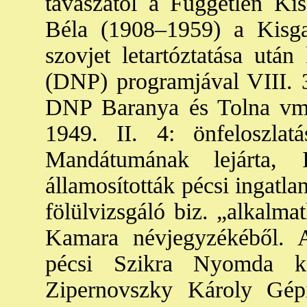
tavaszától a Független Ki
Béla (1908–1959) a Kisgaz
szovjet letartóztatása után
(DNP) programjával VIII. 
DNP Baranya és Tolna vmi
1949. II. 4: önfeloszlatá
Mandátumának lejárta,
államosították pécsi ingatla
fölülvizsgáló biz. „alkalma
Kamara névjegyzékéből. 
pécsi Szikra Nyomda ké
Zipernovszky Károly Gépi