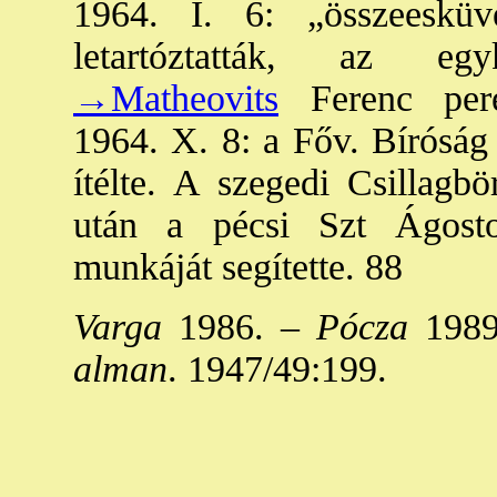
1964. I. 6: „összeesküv
letartóztatták, az egy
→Matheovits
Ferenc peré
1964. X. 8: a Főv. Bíróság 
ítélte. A szegedi Csillagb
után a pécsi Szt Ágosto
munkáját segítette. 88
Varga
1986. –
Pócza
1989
alman
. 1947/49:199.