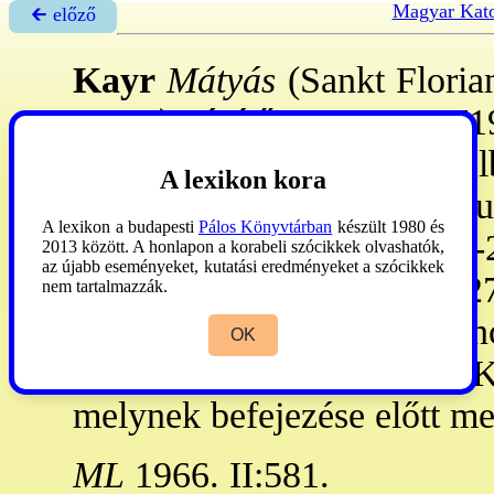
Magyar Kato
🡰 előző
Kayr
Mátyás
(Sankt Floria
szept.): építőmester. - 17
város kőművesmestere. Hölb
A lexikon kora
helyreállította a kiégett b
A lexikon a budapesti
Pálos Könyvtárban
készült 1980 és
ciszt. monostoron, 1727-
2013 között. A honlapon a korabeli szócikkek olvashatók,
az újabb eseményeket, kutatási eredményeket a szócikkek
pálosok építkezésén, 172
nem tartalmazzák.
1731-33: a szécsényi ferenc
OK
építette a budai Szt János 
melynek befejezése előtt me
ML
1966. II:581.