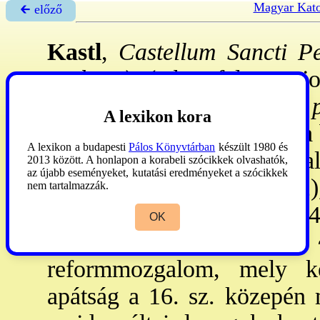
Magyar Kato
🡰 előző
Kastl
,
Castellum Sancti Pet
Amberg)
(Oberpfalz, Bajo
1098: főurak alapították, a
p
A lexikon kora
tó mellett) népesítették be a
A lexikon a budapesti
Pálos Könyvtárban
készült 1980 és
volt, hatalmas román tp-ma
2013 között. A honlapon a korabeli szócikkek olvashatók,
az újabb eseményeket, kutatási eredményeket a szócikkek
itt III. Konrád (ur. 1138-52
nem tartalmazzák.
és Bajor Lajos cs. (ur. 1314
OK
el. A 14. sz. végén 
reformmozgalom, mely k
apátság a 16. sz. közepén m