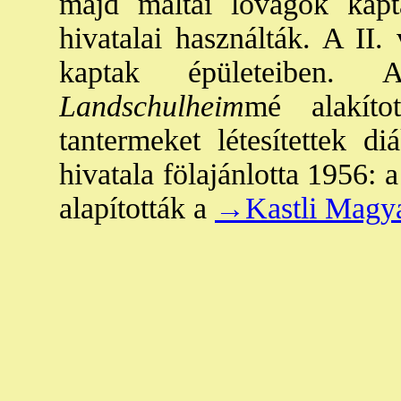
majd máltai lovagok kap
hivatalai használták. A II.
kaptak épületeiben.
Landschulheim
mé alakíto
tantermeket létesítettek d
hivatala fölajánlotta 1956: 
alapították a
→Kastli Magy