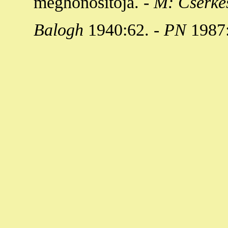
meghonosítója. -
M: Cserkés
Balogh
1940:62. -
PN
1987: