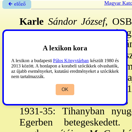
Magyar Kato
🡰 előző
Karle
Sándor József
, OSB
31.-Eger, 1945. aug. 9.): g
lépett a r-be, Pannonhalmán
A lexikon kora
ném. szakos tanári okl-et sz
A lexikon a budapesti
Pálos Könyvtárban
készült 1980 és
29: pappá szent. Kom
2013 között. A honlapon a korabeli szócikkek olvashatók,
az újabb eseményeket, kutatási eredményeket a szócikkek
Celldömölkön hitokt., m
nem tartalmazzák.
Pannonhalmán gimn. ig., 1
OK
Esztergomban gimn. tanár, 
1931-35: Tihanyban nyug
Egerben betegeskedett.