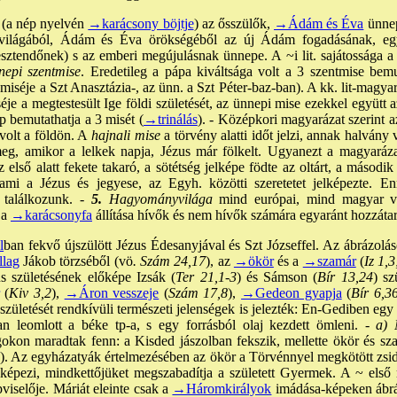
. (a nép nyelvén
→karácsony böjtje
) az ősszülők,
→Ádám és Éva
ünnep
világából, Ádám és Éva örökségéből az új Ádám fogadásának, egyút
sztendőnek) s az emberi megújulásnak ünnepe. A ~i lit. sajátossága a
epi szentmise
. Eredetileg a pápa kiváltsága volt a 3 szentmise bemu
séje a Szt Anasztázia-, az ünn. a Szt Péter-baz-ban). A kk. lit-magyará
séje a megtestesült Ige földi születését, az ünnepi mise ezekkel együtt 
p bemutathatja a 3 misét (
→trinálás
). - Középkori magyarázat szerint a
volt a földön. A
hajnali mise
a törvény alatti időt jelzi, annak halvány 
meg, amikor a lelkek napja, Jézus már fölkelt. Ugyanezt a magyaráza
első alatt fekete takaró, a sötétség jelképe födte az oltárt, a második
 ami a Jézus és jegyese, az Egyh. közötti szeretetet jelképezte. E
l találkozunk. -
5.
Hagyományvilága
mind európai, mind magyar v
 a
→karácsonyfa
állítása hívők és nem hívők számára egyaránt hozzáta
l
ban fekvő újszülött Jézus Édesanyjával és Szt Józseffel. Az ábrázolás
llag
Jákob törzséből (vö
. Szám 24,17
), az
→ökör
és a
→szamár
(
Iz 1,3
us születésének előképe Izsák (
Ter 21,1-3
) és Sámson (
Bír 13,24
) sz
(
Kiv 3,2
),
→Áron vesszeje
(
Szám 17,8
),
→Gedeon gyapja
(
Bír 6,3
születését rendkívüli természeti jelenségek is jelezték: En-Gediben egy 
n leomlott a béke tp-a, s egy forrásból olaj kezdett ömleni. -
a) N
gokon maradtak fenn: a Kisded jászolban fekszik, mellette ökör és sz
ége). Az egyházatyák értelmezésében az ökör a Törvénnyel megkötött zsi
képezi, mindkettőjüket megszabadítja a született Gyermek. A ~ első 
viselője. Máriát eleinte csak a
→Háromkirályok
imádása-képeken ábrá