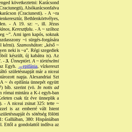
 enged következtetni: Karácsond
Craciunegti), Alsókarácsonfalva
karácson (Craciunesti). - A ~ra
enkeresztúr, Bethlenkörtvélyes,
en. - A 19. sz:
~
, ill. Jézus
jános
,
Keresztfalu
. - A ~ szóhoz
meg ~”. Ami igen kapós, soknak
zdasszony ~i sürgés-forgására
l kérni)
. Szamosháton
: „késő ~
yen neki is ~a”. Régi szegediek
ól készült, új kabátra is). Az
”. -
3.
Ünneptört. A ~ történelmi
 az Egyh.
→epifánia
, vízkereszt
ltó születésnapját már a niceai
ározott napja. Alexandriai Szt
 A ~ és epifánia ünnepét együtt
 bíb. szerint (vö
. In notis ad
én római mintára a K-i egyh-ban
eleten csak tíz éve ünneplik a
- A niceai zsinat 325: tette ~
zzel is az emberré vált Istent
zületésnapját és sötétség fölötti
1: Galliában, 380: Hispániában
. Ettől a gondolattól indítva az