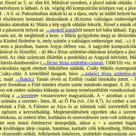
 József az 5. sz: tűnt föl, Máriával szemben, a jászol másik oldalán. Az
melvényen is látható. A kk. végéig élő kompozíción középen van a jász
. - A 6. sz: Palesztinában alakult ki az a típus, mely az istálló helyett ba
t részletesen bemutató ábrázolások a (Krisztus valóságos emberség
atására alakultak ki: Mária a kép egyik oldalán fekszik, József a másik ol
t a pásztorok helyett az
→apokrif iratok
ból ismert két bába látható. E
akarta azt, de megbénult a keze, s Mária gyógyította meg) az ábrázolás
 Kisded fürdetése is, mely szintén a valóságos emberségre utal. -
c) A
d nem a jászolban, hanem Anyja ölében van. A nagyobb kompozíciók
iával és Józseffel. -
d) Mo-i
Jézus születése-oltárokon középen a jás
örül. Az oltár szárnyain (Bártfán a predellán) az Angyali üdvözlet, Má
p. hársfa-domborműve (
→lőcsei Jézus születése-csoport
, 1500/10) vsz. 
rosháza egyik elrejtett fülkéjében találták,
Csáky
Miklós esztergomi 
Csáky-oltár. A körtefából faragott, híres
→galgóci Jézus születése-
lt, majd
→Bakócz
Tamás révén az Erdődy család birtokába jutott. -
lyen formában a Föld minden részén szinte mindenki megtart. A 20. sz
yon sok ember számára kiiktatja az ünnep természetfölötti vonatkozásait
árólag a
→szeretet
re visszavezetve magyarázzák. A ~ azonban a szó 
számára a szeretet:- Isten, ill. az Ő Fia (vö
. 1Jn 4,7
). Az ember a sze
ekünk a Fiát. A Fiúisten az Atya és az irántunk való szeretetből let
 egészen a kereszthalálig. Megtestesülésének egyetlen oka a szerete
birtokosa, az emberi létre, korlátaira és szenvedéseire nem volt szüksége
tet nem innen értelmezve ünnepeljük, akkor a ~ a szeretet fogal
 kiváltságos ideje csupán, hatalmas, karitatív célú lelkesültség, fölbuz
ó részesedés nélkül. Jelképeinek önkényes, szubjektív magyarázata zava