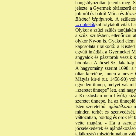
hangsúlyozottan jelenik meg. Szt
jelezte, a Gyermek oltárszerű e
jobbról és balról Mária és József
Bizánci képtípusok.
A születés
→dokéták
kal folytatott viták h
Olykor a szűzi szülés tanújakén
a szűzi szülésben, ellenőrizni 
olykor Ny-on is. Gyakori elem a
kapcsolata uralkodó: a Kisde
együtt imádják a Gyermeket Már
angyalok és pásztorok veszik k
hódolata. A lőcsei Szt Jakab-t
A hagyomány szerint 1698: a vá
oltár keretébe, innen a neve: 
Mátyás kir-é (ur. 1458-90) vo
egyetlen ünnep, melyet valami
„szeretet ünnepe” lett, ami nag
a Krisztusban nem hívők) kiz
szeretet ünnepe, ha az ünneplő 
Isten szeretetből
ajándékozta
n
minden terhét és szenvedését,
változatlan, boldog és örök lét 
vette magára. - Ha a szerete
jócselekedetek és ajándékozások
találkozás) misztériumában val