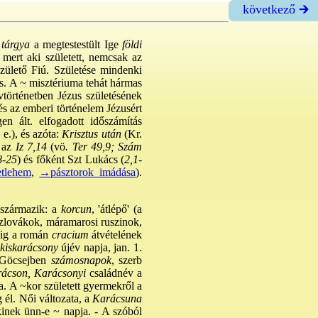
következő 🡲
 tárgya
a megtestestült Ige
földi
mert aki született, nemcsak az
zülető Fiú. Születése mindenki
s. A ~ misztériuma tehát hármas
dvtörténetben Jézus születésének
 és az emberi történelem Jézusért
n ált. elfogadott időszámítás
 e.), és azóta:
Krisztus után
(Kr.
 az
Iz 7,14
(vö
. Ter 49,9; Szám
8-25
) és főként Szt Lukács (
2,1-
tlehem
,
→pásztorok imádása
).
származik: a
korcun
, 'átlépő' (a
 szlovákok, máramarosi ruszinok,
káig a román
cracium
átvételének
kiskarácsony
újév napja, jan. 1.
 Göcsejben
számosnapok
, szerb
ácson, Karácsonyi
családnév a
a. A ~kor született gyermekről a
 él. Női változata, a
Karácsuna
kinek ünn-e ~ napja. - A szóból