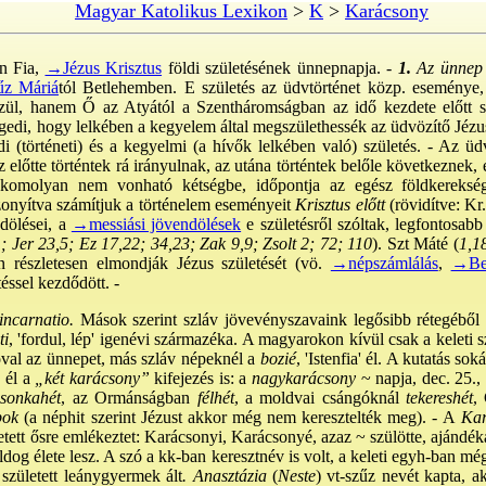
Magyar Katolikus Lexikon
>
K
>
Karácsony
en Fia,
→Jézus Krisztus
földi születésének ünnepnapja. -
1.
Az ünnep
z Máriá
tól Betlehemben. E születés az üdvtörténet közp. eseménye, 
ül, hanem Ő az Atyától a Szentháromságban az idő kezdete előtt s
gedi, hogy lelkében a kegyelem által megszülethessék az üdvözítő Jézu
ldi (történeti) és a kegyelmi (a hívők lelkében való) születés. - Az ü
z előtte történtek rá irányulnak, az utána történtek belőle következnek,
e komolyan nem vonható kétségbe, időpontja az egész földkereksége
zonyítva számítjuk a történelem eseményeit
Krisztus előtt
(rövidítve: Kr.
ndölései, a
→messiási jövendölések
e születésről szóltak, legfontosabb
1; Jer 23,5; Ez 17,22; 34,23; Zak 9,9; Zsolt 2; 72; 110
). Szt Máté (
1,1
n részletesen elmondják Jézus születését (vö.
→népszámlálás
,
→Be
éssel kezdődött. -
 incarnatio.
Mások szerint szláv jövevényszavaink legősibb rétegéből 
ti
, 'fordul, lép' igenévi származéka. A magyarokon kívül csak a keleti
óval az ünnepet, más szláv népeknél a
bozié
, 'Istenfia' él. A kutatás so
 él a
„két karácsony”
kifejezés is: a
nagykarácsony
~ napja, dec. 25.,
csonkahét
, az Ormánságban
félhét
, a moldvai csángóknál
tekereshét
,
pok
(a néphit szerint Jézust akkor még nem keresztelték meg). - A
Kar
tett ősre emlékeztet: Karácsonyi, Karácsonyé, azaz ~ szülötte, ajándék
ldog élete lesz. A szó a kk-ban keresztnév is volt, a keleti egyh-ban még
 született leánygyermek ált
. Anasztázia
(
Neste
) vt-szűz nevét kapta, a