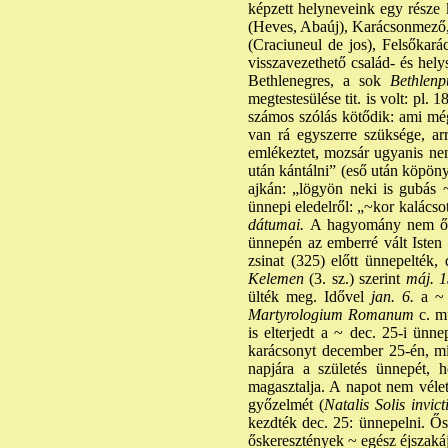
képzett helyneveink egy része 
(Heves, Abaúj), Karácsonmező, 
(Craciuneul de jos), Felsőkará
visszavezethető család- és hel
Bethlenegres, a sok
Bethlenp
megtestesülése tit. is volt: pl. 1
számos szólás kötődik: ami mé
van rá egyszerre szüksége, ar
emlékeztet, mozsár ugyanis nem
után kántálni” (eső után köpön
ajkán: „lögyön neki is gubás 
ünnepi eledelről: „~kor kalácso
dátumai.
A hagyomány nem őri
ünnepén az emberré vált Isten 
zsinat (325) előtt ünnepelték
Kelemen
(3. sz.) szerint
máj. 1
ülték meg. Idővel
jan. 6.
a ~ 
Martyrologium Romanum
c. mu
is elterjedt a ~ dec. 25-i ünn
karácsonyt december 25-én, mí
napjára a születés ünnepét,
magasztalja. A napot nem vélet
győzelmét (
Natalis Solis invict
kezdték dec. 25: ünnepelni. Ősi
őskeresztények ~ egész éjszakájá