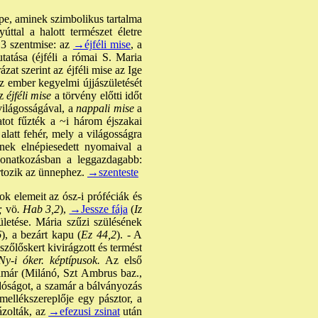
e, aminek szimbolikus tartalma
tal a halott természet életre
 3 szentmise: az
→éjféli mise
, a
tatása (éjféli a római S. Maria
zat szerint az éjféli mise az Ige
az ember kegyelmi újjászületését
z
éjféli mise
a törvény előtti időt
világosságával, a
nappali mise
a
tot fűzték a ~i három éjszakai
 alatt fehér, mely a világosságra
nnek elnépiesedett nyomaival a
onatkozásban a leggazdagabb:
rtozik az ünnephez.
→szenteste
ok elemeit az ósz-i próféciák és
;
vö
. Hab 3,2
),
→Jessze fája
(
Iz
ületése. Mária szűzi szülésének
6
), a bezárt kapu (
Ez 44,2
). - A
szőlőskert kivirágzott és termést
y-i óker. képtípusok.
Az első
amár (Milánó, Szt Ambrus baz.,
dóságot, a szamár a bálványozás
mellékszereplője egy pásztor, a
zolták, az
→efezusi zsinat
után