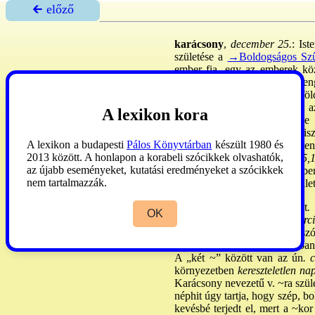
🡰 előző
karácsony
,
december 25.
: Ist
születése a
→Boldogságos Szű
ember fia, egy az emberek köz
számára üdvösséget hoz, aki en
születés: az öröktől való, a fö
fókusz és tengely jellege van: a
A lexikon kora
van. E születés történetiség
kezdőpontja (
→éra
): ehhez vis
A lexikon a budapesti
Pálos Könyvtárban
készült 1980 és
u.). -
Az ÓSz
prófétáinak jöve
2013 között. A honlapon a korabeli szócikkek olvashatók,
24,17; Iz 9,1-6; 11,1-5; Mik 5,
az újabb eseményeket, kutatási eredményeket a szócikkek
20
) a
→gyermekségtörténet
be
nem tartalmazzák.
→Jézus megalázkodása
e szület
2.
A ~ szó
gyökere vsz. a lat
.
OK
→téli napforduló
ra utal) a
korci
valamint a huculok jelölik e sz
tartotta a ~ szót. - A magyarban
A „két ~” között van az ún
. 
környezetben
kereszteletlen na
Karácsony nevezetű v. ~ra szüle
néphit úgy tartja, hogy szép, bo
kevésbé terjedt el, mert a ~kor