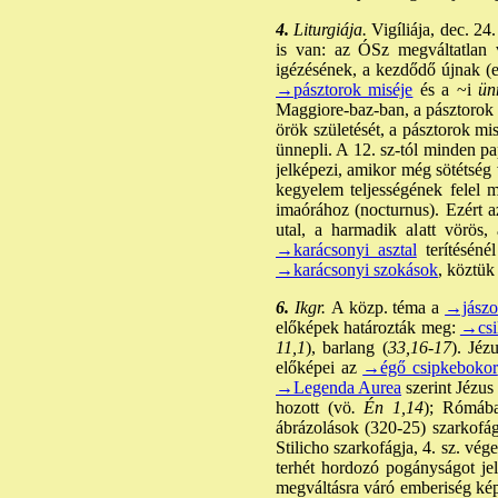
4.
Liturgiája.
Vigíliája, dec. 24
is van: az ÓSz megváltatlan 
igézésének, a kezdődő újnak (e
→pásztorok miséje
és a ~i
ünn
Maggiore-baz-ban, a pásztorok mi
örök születését, a pásztorok mi
ünnepli. A 12. sz-tól minden pa
jelképezi, amikor még sötétség 
kegyelem teljességének felel 
imaórához (nocturnus). Ezért az 
utal, a harmadik alatt vörös,
→karácsonyi asztal
terítéséné
→karácsonyi szokások
, köztük
6.
Ikgr.
A közp. téma a
→jászo
előképek határozták meg:
→csi
11,1
), barlang (
33,16-17
). Jéz
előképei az
→égő csipkebokor
→Legenda Aurea
szerint Jézus 
hozott (vö
. Én 1,14
); Rómába
ábrázolások (320-25) szarkofá
Stilicho szarkofágja, 4. sz. v
terhét hordozó pogányságot jel
megváltásra váró emberiség kép