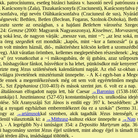
kk. patrocíniumra, esetleg bizánci hatásra v. hasonló nevű patrónusra
Karácsony/n (Zala), Tiszakarácsonyfa (Craciunesti), Karácsonyfalva (
csonfalva, régi nevén Oláhkarácsonfalva (Craciuneul de sus), Nyárád
ységnevek: Bethlen, Betlen (Beclean, Fogaras, Szolnok-Doboka), Bethl
uszta
szerte az országban, s a hajdani
Betlehem
városrész Szeged
824:
Gemzse
(2000: Magyarok Nagyasszonya),
Kisselmec
,
Morvaszent
g soká lesz, de nagyon várják: „messze van, mint ~”; „az lesz soká, 
ra öreg
szegediek
ezt mondták: „kapós, mint ~kor a famozsár” (a ga
 volt minden háznál, dió-, máktöréshez kölcsön kellett a szomszédbó
yeg). Akit váratlan örömben, kellemes meglepetésben részesítenek: „leg
~a” (ez vonatkozhat a ~i mákosgubára, de új gubára, azaz szűrposztób
t, húshagyókor fánkot, húsvétkor is ha lehet, pünkösdkor már kenyeret
zte meg Jézus születésének kalendáriumi napját. Az első sz-okban
világra jövetelének misztériumát ünnepelte. - A K-i egyh-ban a Megvá
, de ennek a megemlékezésnek még ott sem volt egyértelműen meghat
5.
, Szt
Epiphaniosz
(310-403) és mások szerint
jan. 6.
volt ez a nap.
általánosan elfogadott napja lett, bár Caesar
→Baronius
(1538-1607)
nkája) I. Jusztinianosz (527-65) konstantinápolyi cs. uralkodása idej
eplése. Sőt Aranyszájú Szt
János
is említi egy 397 k. beszédében: „K
g a nyugati egyházban emberemlékezet óta ez a szokás” (Sermo 31.). 
 hogy az
→ariánusok
kal szemben, akik tagadták Jézus istenségét, e
lenül választották ki: a
→Mithrasz
-kultusz ekkor ünnepelte a
→Nap
s
i
). - A legrégibb Ny-i tanúságot 354: a
Depositio Martyrum
adja. 36
 hagyomány szerint Jézus éjjel született, mint ahogy éjjel is támadt föl
t térden állva, imádsággal töltötték. -