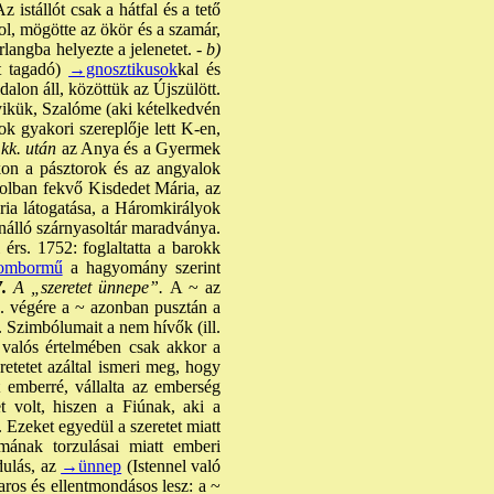
 istállót csak a hátfal és a tető
ol, mögötte az ökör és a szamár,
rlangba helyezte a jelenetet. -
b)
ét tagadó)
→gnosztikusok
kal és
dalon áll, közöttük az Újszülött.
gyikük, Szalóme (aki kételkedvén
ok gyakori szereplője lett K-en,
 kk. után
az Anya és a Gyermek
on a pásztorok és az angyalok
zolban fekvő Kisdedet Mária, az
ria látogatása, a Háromkirályok
önálló szárnyasoltár maradványa.
érs. 1752: foglaltatta a barokk
dombormű
a hagyomány szerint
7.
A „szeretet ünnepe”.
A ~ az
. végére a ~ azonban pusztán a
. Szimbólumait a nem hívők (ill.
valós értelmében csak akkor a
retetet azáltal ismeri meg, hogy
t emberré, vállalta az emberség
t volt, hiszen a Fiúnak, aki a
. Ezeket egyedül a szeretet miatt
mának torzulásai miatt emberi
dulás, az
→ünnep
(Istennel való
ros és ellentmondásos lesz: a ~