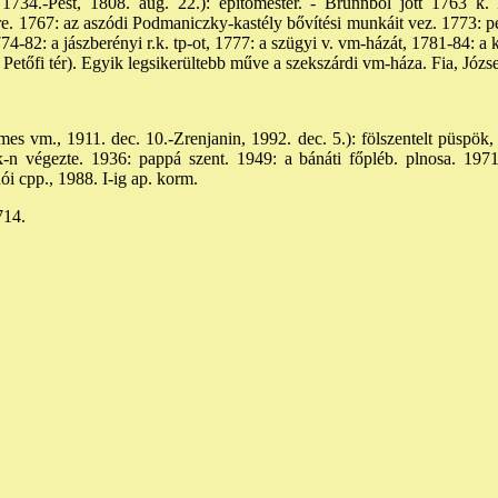
1734.-Pest, 1808. aug. 22.): építőmester. - Brünnből jött 1763 k.
re. 1767: az aszódi Podmaniczky-kastély bővítési munkáit vez. 1773: pes
1774-82: a jászberényi r.k. tp-ot, 1777: a szügyi v. vm-házát, 1781-84: a 
. Petőfi tér). Egyik legsikerültebb műve a szekszárdi vm-háza. Fia, Józse
s vm., 1911. dec. 10.-Zrenjanin, 1992. dec. 5.): fölszentelt püspök,
őisk-n végezte. 1936: pappá szent. 1949: a bánáti főpléb. plnosa. 1971
ói cpp., 1988. I-ig ap. korm.
714.