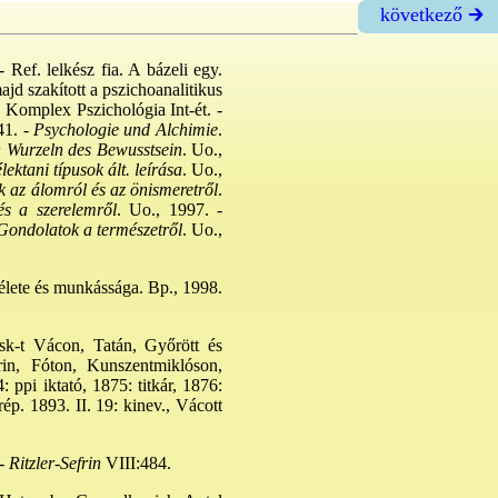
következő 🡲
 Ref. lelkész fia. A bázeli egy.
ajd szakított a pszichoanalitikus
a Komplex Pszichológia Int-ét. -
41. -
Psychologie und Alchimie
.
 Wurzeln des Bewusstsein
. Uo.,
lektani típusok ált. leírása
. Uo.,
 az álomról és az önismeretről
.
s a szerelemről
. Uo., 1997. -
ondolatok a természetről
. Uo.,
élete és munkássága. Bp., 1998.
isk-t Vácon, Tatán, Győrött és
in, Fóton, Kunszentmiklóson,
ppi iktató, 1875: titkár, 1876:
ép. 1893. II. 19: kinev., Vácott
-
Ritzler-Sefrin
VIII:484.