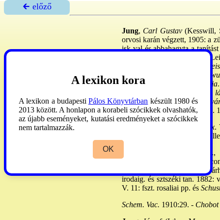
🡰 előző
Jung
,
Carl Gustav
(Kesswill, S
orvosi karán végzett, 1905: a zü
isk-val és abbahagyta a tanítás
Fm: Psychologische Typen
. Le
Uo., 1944. -
Symbolik des Geis
1954. -
Bewusstes und Unbewus
A lexikon kora
1988. -
Analitikus pszichológia
Uo., 1997. -
Gondolatok a láts
A lexikon a budapesti
Pálos Könyvtárban
készült 1980 és
Gondolatok az apáról, az anyár
2013 között. A honlapon a korabeli szócikkek olvashatók,
1998. -
Lélekgyógyászat.,
Uo. 1
az újabb eseményeket, kutatási eredményeket a szócikkek
LThK
V:1206. -
Világirod. lex
.
nem tartalmazzák.
-
Crowley,
Vivianne: A ~i szell
OK
Jung
János
(Vác, Pest vm., 1
Esztergomban, a teol-t Váco
Csongrádon és Hódmezővásárhely
irodaig. és sztszéki tan. 1882:
V. 11: fszt. rosaliai pp. és
Schus
Schem. Vac.
1910:29. -
Chobot