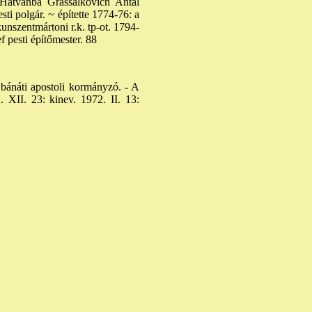
 Hatvanba Grassalkovich Antal
ti polgár. ~ építette 1774-76: a
kunszentmártoni r.k. tp-ot. 1794-
f pesti építőmester. 88
 bánáti apostoli kormányzó. - A
. XII. 23: kinev. 1972. II. 13: