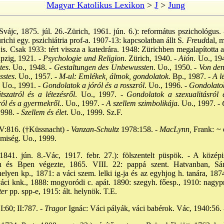
Magyar Katolikus Lexikon
>
J
>
Jung
vájc, 1875. júl. 26.-Zürich, 1961. jún. 6.): református pszichológus. -
richi egy. pszichiátria prof-a. 1907-13: kapcsolatban állt S
. Freud
dal, m
t is. Csak 1933: tért vissza a katedrára. 1948: Zürichben megalapította 
ipzig, 1921. -
Psychologie und Religion
. Zürich, 1940. -
Aión
. Uo., 19
tes
. Uo., 1948. -
Gestaltungen des Unbewussten
. Uo., 1950. -
Von den
stes
. Uo., 1957. -
M-ul: Emlékek, álmok, gondolatok.
Bp., 1987. -
A lé
. Uo., 1991. -
Gondolatok a jóról és a rosszról
. Uo., 1996. -
Gondolatok
zatról és a létezésről
. Uo., 1997. -
Gondolatok a szexualitásról é
ól és a gyermekről.
. Uo., 1997. -
A szellem szimbolikája.
Uo., 1997. -
G
998. -
Szellem és élet
. Uo., 1999. Sz.F.
 V:816. (†Küssnacht) -
Vanzan-Schultz
1978:158. -
MacLynn,
Frank: ~ 
emiség. Uo., 1999.
841. jún. 8.-Vác, 1917. febr. 27.): fölszentelt püspök. - A közép
n és Bpen végezte, 1865. VIII. 22: pappá szent. Hatvanban, Sár
en kp., 1871: a váci szem. lelki ig-ja és az egyhjog h. tanára, 1874: 
 váci knk., 1888: mogyoródi c. apát. 1890: szegyh. főesp., 1910: nagypr
ter
pp. spp-e, 1915: ált. helynök. T.E.
I:60; II:787. -
Tragor
Ignác: Váci pályák, váci babérok. Vác, 1940:56. 