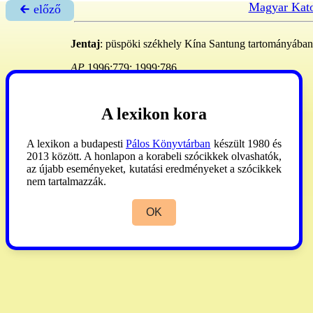
Magyar Kato
🡰 előző
Jentaj
: püspöki székhely Kína Santung tartományában. -
AP
1996:779; 1999:786.
A lexikon kora
A lexikon a budapesti
Pálos Könyvtárban
készült 1980 és
2013 között. A honlapon a korabeli szócikkek olvashatók,
az újabb eseményeket, kutatási eredményeket a szócikkek
nem tartalmazzák.
OK