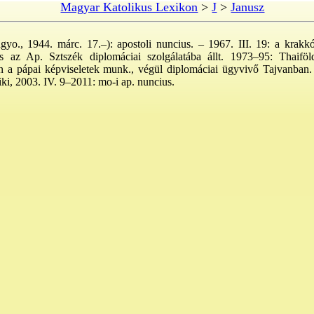
Magyar Katolikus Lexikon
>
J
>
Janusz
yo., 1944. márc. 17.–): apostoli nuncius. – 1967. III. 19: a krakk
 az Ap. Sztszék diplomáciai szolgálatába állt. 1973–95: Thaifö
 a pápai képviseletek munk., végül diplomáciai ügyvivő Tajvanban. 19
ki, 2003. IV. 9–2011: mo-i ap. nuncius.