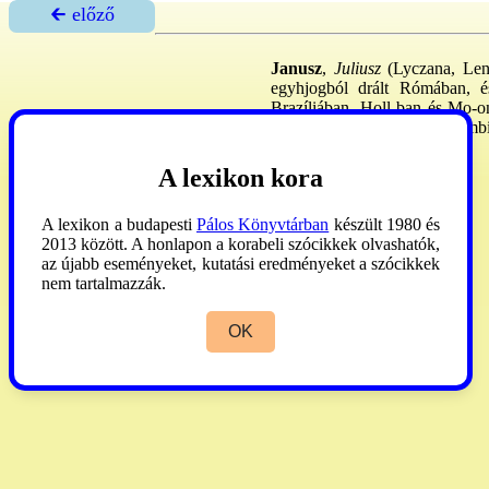
🡰 előző
Janusz
,
Juliusz
(Lyczana, Leng
egyhjogból drált Rómában, és
Brazíliában, Holl-ban és Mo-on
ruandai, 1998. IX. 26: mozambi
M. Kurír
2003. IV. 10.
A lexikon kora
A lexikon a budapesti
Pálos Könyvtárban
készült 1980 és
2013 között. A honlapon a korabeli szócikkek olvashatók,
az újabb eseményeket, kutatási eredményeket a szócikkek
nem tartalmazzák.
OK