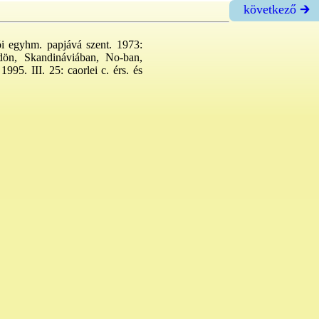
következő 🡲
ói egyhm. papjává szent. 1973:
ldön, Skandináviában, No-ban,
95. III. 25: caorlei c. érs. és