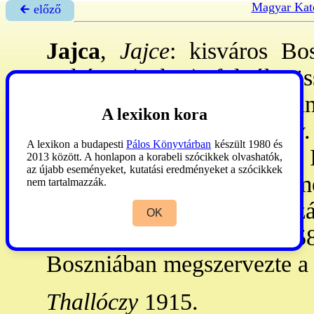
Magyar Kat
🡰 előző
Jajca
,
Jajce
: kisváros Bo
Orbász (Vrbas) folyók ös
lakossal. - Közelében va
A lexikon kora
rómaiak idején lakott hely.
A lexikon a budapesti
Pálos Könyvtárban
készült 1980 és
van eltemetve Tomasevics Is
2013 között. A honlapon a korabeli szócikkek olvashatók,
az újabb eseményeket, kutatási eredményeket a szócikkek
1461-63), kit II. Moham
nem tartalmazzák.
végeztetett ki. 1463 tavasz
OK
(Hunyadi) Mátyás (ur. 1458-
Boszniában megszervezte 
Thallóczy
1915.