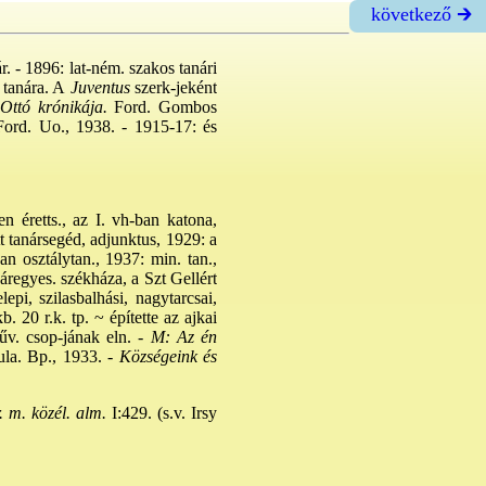
következő 🡲
. - 1896: lat-ném. szakos tanári
 tanára. A
Juventus
szerk-jeként
Ottó krónikája.
Ford. Gombos
Ford. Uo., 1938. - 1915-17: és
n éretts., az I. vh-ban katona,
t tanársegéd, adjunktus, 1929: a
an osztálytan., 1937: min. tan.,
regyes. székháza, a Szt Gellért
epi, szilasbalhási, nagytarcsai,
 20 r.k. tp. ~ építette az ajkai
v. csop-jának eln. -
M: Az én
a. Bp., 1933. -
Községeink és
 m. közél. alm.
I:429. (s.v. Irsy