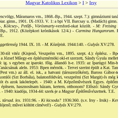
Magyar Katolikus Lexikon
>
I
>
Irsy
encvölgy, Máramaros vm., 1868.-Bp., 1944. szept. 7.): gimnáziumi tanár
piar. gimn., 1901. IX-1933. V. 1: a bpi VII. Barcsay u. (Madách) gimn.
, Kölcsey-, Petőfi-, Vörösmarty
-versford-okat közölt. -
M: Freising 
Bp., 1912. (Középkori krónikások 12/4.) -
Carmina Hungarorum.
.E.
ggetlenség
1944. IX. 10
. - M. Középisk.
1944:140. -
Gulyás
XV:278.
930-tól vitéz (Kisjenő, Veszprém vm., 1895. szept. 4.): építész. - Bpe
 a József Műegy-en építészmérnöki okl-et szerzett, Sándy Gyula mellet
4: ig. s egyben az iparokt. főig. állandó h-e. 1935: az Iparügyi Min-b
ácsának aleln. 1953: Bpen mérnök. - Tervei szerint épült a Kat. Taná
est vm.) az áll. el. isk., a hatvani (társszerzőként), Baross Gábor-tel
komlói (Szt Borbála), balatonföldvári, veszprémi (Szt Margit) és még kb.
ót és azok lakótelepét. - 1940: a M. Képzőművészek Egyes. építőmű
építsem, hasznosítsam házam, kertem, otthonom? Előszó: Sándy Gyul
 - 1940: kiadója, 1934-44: szerk-je a
Magyar Építőművészet
nek. T.E.
 társad. lex.
1931:96. -
Ki kicsoda?
1936:360. (s.v. Irsy - Irsik) -
Ker.
ójenő; művei költött címével!) -
Gulyás
XV:279.