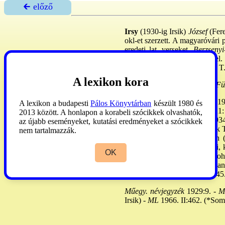
🡰 előző
Irsy
(1930-ig Irsik)
József
(Fer
okl-et szerzett. A magyaróvári 
eredeti lat. verseket,
Berzsenyi-
Albinnal és Vajda Györggyel. 
1928-29: a
Juventus
szerk-je. T
A lexikon kora
Kalmár
1907:37; 1910:41. -
Fü
Irsy
(1930-ig Irsik)
László
, 1
A lexikon a budapesti
Pálos Könyvtárban
készült 1980 és
főhadnagyként szerelt le. 1921:
2013 között. A honlapon a korabeli szócikkek olvashatók,
Felsőépítő Iparisk. tanára, 193
az újabb eseményeket, kutatási eredményeket a szócikkek
1938-45?: a Főv. Közmunkák Tan
nem tartalmazzák.
Koll., Ordason és Albertiben (P
maglódi, rákoshegyi, isaszegi, 
OK
timföldgyárat és alumíniumkoh
házam - az én váram.
Hogyan 
városaink rendezése.
Uo., 1945.
Műegy. névjegyzék
1929:9. -
M.
Irsik) -
ML
1966. II:462. (*Soml