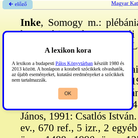
Magyar Kat
🡰 előző
Inke
, Somogy m.: plébánia
kaposvári egyhm. csurgói
ismeretlen tit-ra sztelték.
A lexikon kora
alapították újra. Mai Jézus
A lexikon a budapesti
Pálos Könyvtárban
készült 1980 és
840 és 105 kg-os harangjai
2013 között. A honlapon a korabeli szócikkek olvashatók,
az újabb eseményeket, kutatási eredményeket a szócikkek
harangtorony harangját 
nem tartalmazzák.
öntötte. -
Plébánosai
: Padá
OK
1964: Lukács István, 1964
János, 1991: Csatlós István.
ev., 670 ref., 5 izr., 2 egyéb