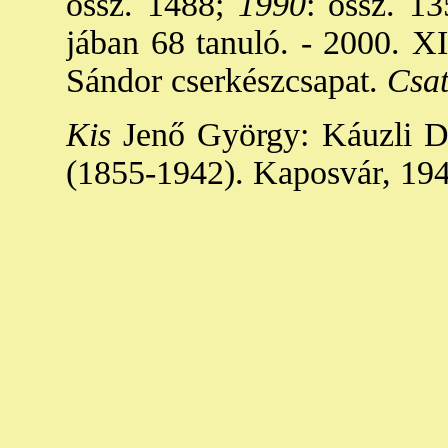
össz. 1488;
1990
: össz. 13
jában 68 tanuló. - 2000. XI
Sándor cserkészcsapat.
Csat
Kis
Jenő György: Káuzli Dez
(1855-1942). Kaposvár, 194