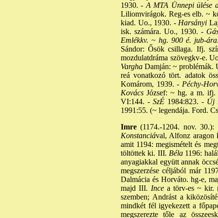
1930. -
A MTA Ünnepi ülése az
Liliomvirágok. Reg-es elb. ~ k
kiad. Uo., 1930. -
Harsányi
Laj
isk. számára. Uo., 1930. -
Gás
Emlékkv. ~ hg. 900 é. jub-ára
Sándor: Ősök csillaga. Ifj. s
mozdulatdráma szövegkv-e. Uo.
Vargha
Damján: ~ problémák. Uo
reá vonatkozó tört. adatok öss
Komárom, 1939. -
Péchy-Horv
Kovács
József: ~ hg. a m. ifj.
VI:144. -
SzÉ
1984:823. -
Új 
1991:55. (~ legendája. Ford. 
Imre
(1174.-1204. nov. 30.): 
Konstanciá
val, Alfonz aragon 
amit 1194: megismételt és megt
töltöttek ki. III
. Béla
1196: halál
anyagiakkal együtt annak öccsér
megszerzése céljából már 1197
Dalmácia és Horváto. hg-e, majd
majd III
. Ince
a törv-es ~ kir. 
szemben; Andrást a kiközösíté
mindkét fél igyekezett a főpapo
megszerezte tőle az összees