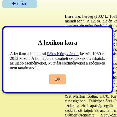
🡰 előző
Imre
,
Szt
, herceg (1007 k.-1031
maradt fönn. A 12. sz. elején ke
a szüzesség erényének hősét ti
de nem élt papi életet, sőt hads
~ volt az Árpád-házból az első,
restaurációs törekvések miatt is
A lexikon kora
után csak néhány hónappal, XI. 
névből alakult át, eredetileg v
A lexikon a budapesti
Pálos Könyvtárban
készült 1980 és
emlékére. Az újabb m. tört-írás
2013 között. A honlapon a korabeli szócikkek olvashatók,
eszmény céljaira próbálták vol
az újabb eseményeket, kutatási eredményeket a szócikkek
m. ifjúság védősztje. A kk. haz
nem tartalmazzák.
tetején álló bencés
Szt Kereszt 
hg. nagybátyjánál, Vitéz Boles
szarvas itt eltűnt, ~ azonban f
OK
neki a mellén hordozott kétágú k
az ereklyét ajándékba. Így a kir
Bélakorompa
(1516),
Csíksoml
(Szt Márton-főoltár, 1470, Kir
társaságában. Faliképét őrzi
Cs
szobra a zirci apátság egy
szobrát ott látjuk az aacheni 
Görgényszentimre, Hegyközsz