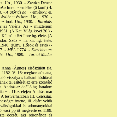
z. Uo., 1930. -
Kovács
Dénes:
óka
Imre: ~ emléke (6 konf.) 4.
. -
A glóriás hg
. ~ emlékkv. el.
ászló: ~ és kora. Uo., 1930. -
~ irod. Uo., 1930. -
Barabás
enes
Valéria: Az ~ misztérium
1931. (A Kat. Világ kv-ei 20.) -
k
Kálmán: Szt Imre hg. élete. (A
or: Szűz ~ m. kir. hg. élete.
1940. (Klny. Hősök és sztek) -
47
. - MÉL
I:774. -
Kirschbaum
éd. Uo., 1989. -
Tarnai-Madas
 Anna (Ágnes) elsőszülött fia
.
~t 1182. V. 16: megkoronáztatta,
ló viszálya s balkáni hódításai
ának teljesítését az erre szolgáló
ra. András az önálló hg. hatalom
tta ~t. 1198 elején András már
 A testvérharcban III
. Celesztin
,
ségre intette, ill. eljárt velük
kiváltságokkal és adományokkal
zló váci pp-öt megverte és 1199:
zte öccsét, aki rokonához és