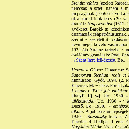
Szentimrefalva
(azelőtt Sárosd)
nemcsak a sztet, hanem a m. k
prépságának (1056?) ~ volt a pat
ok a barokk időkben s a 20. sz. e
drámák:
Nagyszombat
(1617, 1
gyökeret. Barokk tp. képeinken 
csizmadiák céhpatrónusuknak
.
szerint ~ szeretett itt vadász
névünnepét követő vasárnapon A
1922 óta Au-hoz tartozik. ~ 
családnév gyanánt is:
Imre, Imr
→Szent Imre lelkészség
, Bp.,
→
Hevenesi
Gábor: Ungaricae San
Sanctorum Stephani regis et 
himnuszok. Győr, 1894. (2. ki
Emerico: M. ~ élete. Ford. Laka
I. imakv. a 900 é. jub. emlékére
királyfi. Ifj. szj. Uo., 1930. -
tájékoztatója
. Uo., 1930. -
~ l
Dezső. Uo., 1930. -
~ emlékkv
album
. A jubiláris ünnepsége
1930. -
Ruzsinszky
Irén: ~. Ze
Emerich d. Heilige, d. erste 
Nagykéry
Mária: Jézus úr apród