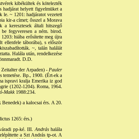
stvérek kibékültek és kötelezték
 hadjárat helyett figyelmüket a
k le. ~ 1201: hadjáratot vezetett
bia kir-a címet; ősszel a Morava
 a keresztesek általi hitszegő
t be fegyveresen a ném. birod.
 1203: hiába erősítette meg újra
 ellenfele táborába), s először
zabadították. ~, talán halálát
ztatta. Halála után, rendelkezése
 fönnmaradt. D.D.
Zeitalter der Arpaden)
- Pauler
s temetése. Bp., 1900. (Ért-ek a
a ispravi kralja Emerika iz god
ongrie (1202-1204). Roma, 1964.
tó-Makk
1988:234.
 Benedek) a kalocsai érs. A 20.
ictus 1265: érs.)
váradi pp-ké. III
. András
halála
elépíttette a Szt András tp-ot. A