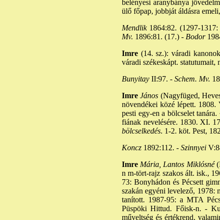
belényesi aranybánya jövedelme
ülő főpap, jobbját áldásra emeli
Mendlik
1864:82. (1297-1317: v
Mv.
1896:81. (17.) -
Bodor
1984
Imre
(14. sz.): váradi kanonok.
váradi székeskápt. statutumait,
Bunyitay
II:97. -
Schem. Mv.
18
Imre
János
(Nagyfüged, Heves v
növendékei közé lépett. 1808. VI
pesti egy-en a bölcselet tanára
fiának nevelésére. 1830. XI. 17
bölcselkedés
. 1-2. köt. Pest, 182
Koncz
1892:112. -
Szinnyei
V:84
Imre
Mária, Lantos Miklósné
(
n m-tört-rajz szakos ált. isk.,
73: Bonyhádon és Pécsett gimn
szakán egyéni levelező, 1978: 
tanított. 1987-95: a MTA Pécsi
Püspöki Hittud. Főisk-n. - Kut
műveltség és értékrend, valami