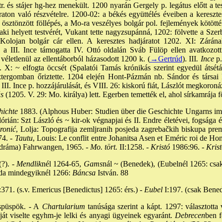
r. és stájer hg-hez menekült. 1200 nyarán Gergely p. legátus előtt a te
aton való részvételre. 1200-02: a békés együttélés éveiben a keresztes
 is ösztönzött föllépés, a Mo-ra veszélyes bolgár pol. fejlemények kötötté
aki helyett testvérét, Vukant tette nagyzsupánná, 1202: fölvette a Szer
 Kolojan bolgár cár ellen. A keresztes hadjáratot 1202. XI: Zárának
 ~ a III. Ince támogatta IV. Ottó oldalán Sváb Fülöp ellen avatkozot
életlenül az ellentáborból házasodott 1200 k. (
→Gertrúd
). III
. Ince
p.
 X: ~ elfogta öccsét (Spalatói Tamás krónikás szerint egyedül átsétált
ergomban őriztette. 1204 elején Hont-Pázmán nb. Sándor és társai kis
II. Ince p. hozzájárulását, és VIII. 26: kiskorú fiát, Lászlót megkoroná
s
(1205. V. 29: Mo. királya) lett. Egerben temették el, ahol sírkamrája
hichte
1883. (Alphous Huber: Studien über die Geschichte Ungarns im 
órián: Szt László és ~ kir-ok végnapjai és II. Endre életévei, fogsága é
onić
, Lolja: Topografija zemljranih posjeda zagrebačkih biskupa prem
74. -
Tautu
, Louis: Le conflit entre Johanitsa Asen et Eméric roi de H
. dráma) Fahrwangen, 1965. -
Mo. tört.
II:1258. -
Kristó
1986:96. -
Kris
?). -
Mendlik
nél 1264-65,
Gams
nál ~ (Benedek), (Eubelnél 1265: csak
óda mindegyiknél 1266:
Báncsa
István. 88
371. (s.v. Emericus [Benedictus] 1265: érs.) -
Eubel
I:197. (csak Bened
spüspök. - A
Chartularium
tanúsága szerint a kápt. 1297: választotta 
át viselte egyhm-je lelki és anyagi ügyeinek egyaránt
. Debrecen
ben f