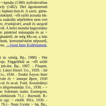
~-kpnája (1380) nyilvánvalóan
ely
(1482)
. Titel
ágostonrendi
 hajdani tiszt-ét. A szerz. gimn-
ldaképül. ~ről szóló jezsuita isk-
 a szakrális népéletben nem vert
i, érsekújvári, aradi
és
szegedi
 volt. A helyi mondai hagyomány
okon: pünkösd másnapján és az ~
ghatártól, de még Mo-on, a falu
unk, keresztnévként népszerű,
rom,
→Szent Imre Kollégiumok
,
i m. sztség. Bp., 1988) -
Vita
ajz. Függelékül az ~ről szóló
jub-ára. Bp., 1907. -
Pisapia
,
. Lányi József. Uo., 1929. -
Szt
o., 1930. -
Tordai
Ányos: Imre
tván és ~ ünnepe Bpen, 1930
t-ul és m-ul. Ford. Kosztolányi
es tárgymutatója
. Uo., 1930. -
~
n: Solemnis oratio. Esztergom,
színházunk 71.) -
Raynald
, B.:
i egy. ~ emlék
. Pécs, 1930. -
 76.) -
Nagy
Gyula: ~ hg. Bp.,