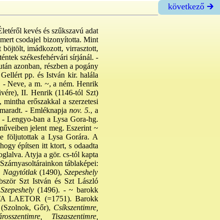
következő 🡲
 Életéről kevés és szűkszavú adat
smert csodajel bizonyította. Mint
 böjtölt, imádkozott, virrasztott,
éntek székesfehérvári sírjánál. -
a után azonban, részben a pogány
Gellért pp. és István kir. halála
l. - Neve, a m. ~, a ném. Henrik
vére), II. Henrik (1146-tól Szt)
, mintha erőszakkal a szerzetesi
 maradt. - Emléknapja
nov. 5.
, a
. - Lengyo-ban a Lysa Gora-hg.
műveiben jelent meg. Eszerint ~
ve följutottak a Lysa Gorára. A
ogy építsen itt ktort, s odaadta
glalva. Atyja a gör. cs-tól kapta
Szárnyasoltárainkon táblaképei:
,
Nagytótlak
(1490),
Szepeshely
ször Szt István és Szt László
Szepeshely
(1496). - ~ barokk
RATA LAETOR (=1751). Barokk
(Szolnok, Gőr),
Csíkszentimre,
osszentimre, Tiszaszentimre,