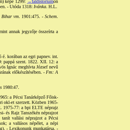
 mm) képe 1299:
→faldistorium
on
ben. - Utóda 1318:
Ivánka
. H.L.
Bihar vm.
1901:475. -
Schem.
 mint annak jegyzője összeírta a
 é. korában az egri papnev. int.
19: pappá szent. 1822. XII. 12: a
ötvös Ignác meghívta József nevű
árának előkészítésében. -
Fm: A
s
1980:47.
 1965: a Pécsi Tanárképző Főisk-
ri okl-et szerzett. Közben 1965-
k. 1975-77: a bpi ELTE néprajz
si- és Rajz Tanszékén néprajzot
tanít vallási néprajzot a Pécsi
sok; a vallásos népélet, a népi
ég). - Lexikonunk munkatársa. -