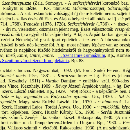
,
Szentimrepuszta
(Zala, Somogy). - A
székesfehérvári
koronázó baz. 
irályfit is idézte. - Kk. titulusok:
Máramarossziget, Sátoraljaújh
rónusa. - A kat. restauráció valósággal új életre keltette nemz. sztjeink
lején hazafias érzésből Elek és Alajos helyett ~t állították az ifj. elé pé
714, 1768),
Trencsén
(1676, 1728),
Székesfehérvár
(1736). - ~ tiszt-e
~ úri m. viseletben, csizmásan jelent meg. Ezért választották
veszprém
 Felsőrönök
tp-a egyúttal búcsújáró hely. A táj az Árpád-korban gyepű
ni, ezért a Németújvári gr-ok tp-ot építettek a tiszt-ére. A búcsúnap
u-ból is sok nép kereste föl. A tp. most néhány lépésre van az orszá
nevéhez és napjához fűződő hiedelmekről és hagyományokról nem tud
eh, Imrő, Emre, Ümre, Imbre
. -
→Szent Imre Gimnázium
, Bp., Komá
Szentimrevárosi Szent Imre plébánia
, Bp. 88
ctitatis Indicia. Nagyszombat, 1692. (M. ford. Sinkó Ferenc: Rég
Emerici ducis
. Pécs, 1881. -
Karácson
Imre: ~ hg. Élet és jellemr
ad. Keszthely, 1911) -
Vargha
Damján: ~ emlékkv. szül. 900-ados 
tos Vince. Keszthely, 1909. -
Révay
József: Árpádok virága. ~ hg. Bev
.
Szerk. László Dániellel. Bp., 1929. -
Wolf
Rózsi: ~ a képzőműv-ben. U
Szűz ~ hg. legendája az Érdy-codex nyomán
. Uo., 1930. -
Szt Is
egendája
. Magyarázta Erdélyi László. Uo., 1930. -
~ himnuszok
. La
. Szerk. Harsányi Lajos, Tordai Ányos. Uo., 1930. -
~ emlékkiáll. kép
k tört. képekben. Szerk. Huszár Károly. Uo., 1930. -
Serédi
Jusztiniá
nés színmű. Zenéjét írta: Gábor József. Rákospalota, 1930. (A mi 
Christusritter u. d. Tempelherren-Orden in Ungarn. Bp., 1930. -
Pécs
ja. Vallásos színmű ~ életéből. Rákospalota, 1930. (A mi színházunk