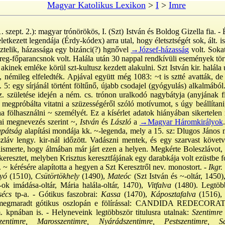
Magyar Katolikus Lexikon
>
I
>
Imre
. szept. 2.): magyar trónörökös, I. (Szt) István és Boldog Gizella fia. -
letkezett legendája (Érdy-kódex) arra utal, hogy életsztségét sok, ált. i
sztelik, házassága egy bizánci(?) hgnővel
→József-házasság
volt. Sokat
ereg-főparancsnok volt. Halála után 30 nappal rendkívüli események tört
 akinek emléke körül szt-kultusz kezdett alakulni. Szt István kir. halál
, némileg elfeledték. Apjával együtt még 1083: ~t is sztté avatták, de 
5: egy sírjánál történt föltűnő, újabb csodajel (gyógyulás) alkalmábó
sz. születése idején a ném. cs. trónon uralkodó nagybátyja (anyjának fi
 megpróbálta vitatni a szüzességéről szóló motívumot, s úgy beállítani
na fölhasználni ~ személyét. Ez a kísérlet adatok hiányában sikertelen
ai megnevezés szerint ~,
István
és
László
a
→Magyar Háromkirályok
apátság
alapítási mondája kk. ~-legenda, mely a 15. sz: Dlugos János 
zláv lengy. kir-nál időzött. Vadászni mentek, és egy szarvast követ
ölismerte, hogy álmában már járt ezen a helyen. Megkérte Boleszlávot, h
eresztet, melyben Krisztus keresztfájának egy darabkája volt ezüstbe fo
. ~ kérésére alapította a hegyen a Szt Keresztről nev. monostort. -
Ikgr.
yó
(1510),
Csütörtökhely
(1490),
Mateóc
(Szt István és ~-oltár, 1450)
-ok imádása-oltár, Mária halála-oltár, 1470),
Vitfalva
(1480). Legtöbb
écs
tp-a. - Gótikus faszobrai:
Kassa
(1470),
Káposztafalva
(1516),
ik megmaradt gótikus oszlopán e fölírással: CANDIDA REDECO
m. kpnában is. - Helyneveink legtöbbször titulusra utalnak:
Szentimre
entimre, Marosszentimre, Nyárádszentimre, Pestszentimre, Sár