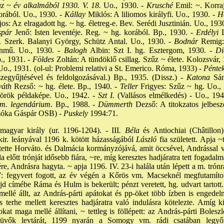
 ~ év alkalmából 1930. V. 18.
Uo., 1930. -
Krusché
Emil: ~. Korraj
orából. Uo., 1930. -
Kállay
Miklós: A liliomos királyfi. Uo., 1930. -
H
os: Az elragadott hg. ~ hg. életreg-e. Bev. Serédi Jusztinián. Uo., 1930
pár
Jenő: Isten leventéje. Reg. ~ hg. korából. Bp., 1930. -
Erdélyi
L
. Szerk. Balanyi György, Schütz Antal. Uo., 1930. -
Bodnár
Remig: 
zínmű. Uo., 1930. -
Balogh
Albin: Szt I. hg. Esztergom, 1930. -
Di
, 1931. -
Földes
Zoltán: A tündöklő csillag. Szűz ~ élete. Kolozsvár, 
., 1931. (ol-ul: Problemi relativi a St. Emerico. Róma, 1933) -
Pénte
zegyűjtésével és feldolgozásával.) Bp., 1935. (Dissz.) -
Katona
Sánd
áth
Rezső: ~ hg. élete. Bp., 1940. -
Teller
Frigyes: Szűz ~ hg. Uo., 
 örök példaképe. Uo., 1942. -
Szt I.
(Vallásos elmélkedés) - Uo., 19
m. legendárium
. Bp., 1988. -
Dümmerth
Dezső: A titokzatos jelbesz
Csóka Gáspár OSB) -
Puskely
1994:71.
magyar király (ur. 1196-1204). - III
. Béla
és Antiochiai (Châtillon)
kir. leányával 1196 k. kötött házasságából
László
fia született. Apja 
ette Horváto. és Dalmácia kormányzójává, amit öccsével, Andrással va
a előtt trónját idősebb fiára, ~re, míg keresztes hadjáratra tett fogadalm
e, Andrásra hagyta. ~ apja 1196. IV. 23-i halála után lépett a m. trón
: fegyvert fogott, az év végén a Kőrös vm. Macseknél megfutamíto
 címébe Ráma és Hulm is bekerült; pénzt veretett, hg. udvart tartott.
mellé állt, az András-párti apátokat és pp-öket több ízben is engedelmes
s terhe mellett keresztes hadjáratra való indulásra kötelezte. Amíg 
kat maga mellé állítani, ~ tettleg is föllépett: az András-párti Boles
küvők levtárát, 1199 nyarán a Somogy vm. rádi csatában legyő