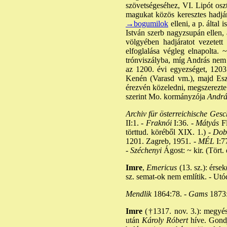
szövetségeséhez, VI. Lipót oszt
magukat közös keresztes hadjár
→bogumilok
elleni, a p. által
István szerb nagyzsupán ellen, 
völgyében hadjáratot vezetett
elfoglalása végleg elnapolta.
trónviszályba, míg András nem v
az 1200. évi egyezséget, 1203.
Kenén (Varasd vm.), majd Eszt
érezvén közeledni, megszerezte I
szerint Mo. kormányzója
Andrá
Archiv für österreichische Gesc
II:1. -
Fraknói
I:36. -
Mátyás
Fl
törttud. köréből XIX. 1.) -
Dobr
1201. Zagreb, 1951. -
MÉL
I:7
-
Széchenyi
Ágost: ~ kir. (Tört
Imre
,
Emericus
(13. sz.): érsek(
sz. semat-ok nem említik. - Ut
Mendlik
1864:78. -
Gams
1873:
Imre
(†1317. nov. 3.): megyé
után
Károly Róbert
híve. Gondj