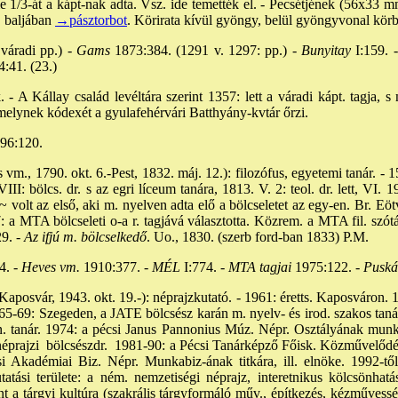
 1/3-át a kápt-nak adta. Vsz. ide temették el. - Pecsétjének (56x33
, baljában
→pásztorbot
. Körirata kívül gyöngy, belül gyöngyvonal kör
áradi pp.) -
Gams
1873:384. (1291 v. 1297: pp.) -
Bunyitay
I:159. -
:41. (23.)
 - A Kállay család levéltára szerint 1357: lett a váradi kápt. tagja, s
 melynek kódexét a gyulafehérvári Batthyány-kvtár őrzi.
96:120.
m., 1790. okt. 6.-Pest, 1832. máj. 12.): filozófus, egyetemi tanár. - 15
II: bölcs. dr. s az egri líceum tanára, 1813. V. 2: teol. dr. lett, VI. 
. ~ volt az első, aki m. nyelven adta elő a bölcseletet az egy-en. Br. E
: a MTA bölcseleti o-a r. tagjává választotta. Közrem. a MTA fil. szót
9. -
Az ifjú m. bölcselkedő
. Uo., 1830. (szerb ford-ban 1833) P.M.
. -
Heves vm.
1910:377. -
MÉL
I:774. -
MTA tagjai
1975:122. -
Puská
Kaposvár, 1943. okt. 19.-): néprajzkutató. - 1961: éretts. Kaposváron.
 1965-69: Szegeden, a JATE bölcsész karán m. nyelv- és irod. szakos taná
. tanár. 1974: a pécsi Janus Pannonius Múz. Népr. Osztályának mun
néprajzi bölcsészdr. 1981-90: a Pécsi Tanárképző Főisk. Közművelődé
 Akadémiai Biz. Népr. Munkabiz-ának titkára, ill. elnöke. 1992-től 
atási területe: a ném. nemzetiségi néprajz, interetnikus kölcsönhatá
nt a tárgyi kultúra (szakrális tárgyformáló műv., építkezés, kézművess