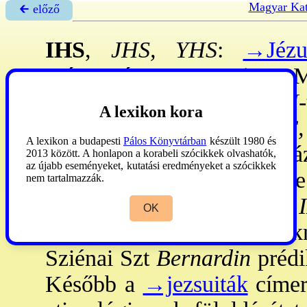
Magyar Kat
🡰 előző
IHS
,
JHS, YHS
:
→Jézu
származó monogramja. - 
legrégibb formáját, az
YH
A lexikon kora
Bővített formája, az
IHC
A lexikon a budapesti
Pálos Könyvtárban
készült 1980 és
föllelhető és a bizánci áb
2013 között. A honlapon a korabeli szócikkek olvashatók,
az újabb eseményeket, kutatási eredményeket a szócikkek
C
latinizálása által jött lét
nem tartalmazzák.
egész kk-on át tévesen
I
OK
monogram a domonkosoknál
Sziénai Szt
Bernardin
prédi
Később a
→jezsuiták
címer