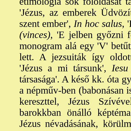
etimológia sok föloldását ta
'Jézus, az emberek Üdvözít
szent ember',
In hoc salus
, 
(vinces)
, 'E jelben győzni 
monogram alá egy 'V' betűt
lett. A jezsuiták így oldot
'Jézus a mi társunk',
Iesu 
társasága'. A késő kk. óta g
a népműv-ben (babonásan is 
kereszttel, Jézus Szívév
barokkban önálló képtéma
Jézus névadásának, körülme