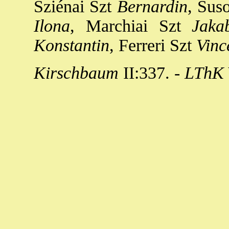
Sziénai Szt
Bernardin
, Sus
Ilona
, Marchiai Szt
Jaka
Konstantin
, Ferreri Szt
Vinc
Kirschbaum
II:337. -
LThK