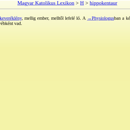
Magyar Katolikus Lexikon
>
H
>
hippokentaur
everéklény
, mellig ember, melltől lefelé ló. A
→Physiologus
ban a ké
yébként vad.