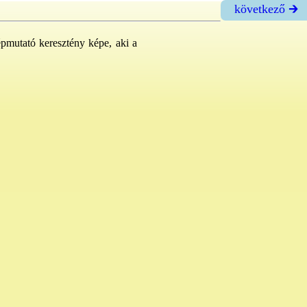
következő 🡲
pmutató keresztény képe, aki a