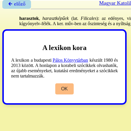
Magyar Katoli
🡰 előző
harasztok
,
harasztképűek
(lat
. Filicales
): az edényes, vi
kígyónyelv-félék. A ker. műv-ben az őszinteség és a nyíltság 
Sachs
1980:284.
A lexikon kora
A lexikon a budapesti
Pálos Könyvtárban
készült 1980 és
2013 között. A honlapon a korabeli szócikkek olvashatók,
az újabb eseményeket, kutatási eredményeket a szócikkek
nem tartalmazzák.
OK