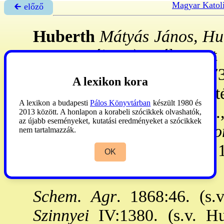
Magyar Katol
🡰 előző
Huberth
Mátyás János, Hu
1770. máj. 3.): választot
tanult, a Pázmáneumból 173
A lexikon kora
IV. 30: szubdiákonusként té
A lexikon a budapesti
Pálos Könyvtárban
készült 1980 és
knk., 1754: kistállyai prép.
2013 között. A honlapon a korabeli szócikkek olvashatók,
az újabb eseményeket, kutatási eredményeket a szócikkek
Honoribus... Carolie C
nem tartalmazzák.
episcopi Agriensis
... Eger,
OK
Zábráczky
József. **
Schem. Agr
. 1868:46. (s.
Szinnyei
IV:1380. (s.v. Hu