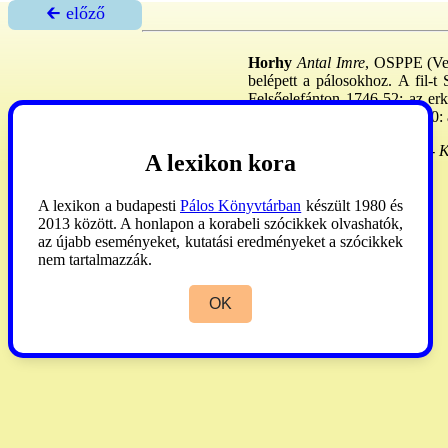
🡰 előző
Horhy
Antal Imre
, OSPPE (Ver
belépett a pálosokhoz. A fil-t 
Felsőelefánton 1746-52: az er
egyhjog, Máriavölgyben 1750: az 
Veress
II:162. (s.v. H. Antal) -
K
A lexikon kora
A lexikon a budapesti
Pálos Könyvtárban
készült 1980 és
2013 között. A honlapon a korabeli szócikkek olvashatók,
az újabb eseményeket, kutatási eredményeket a szócikkek
nem tartalmazzák.
OK