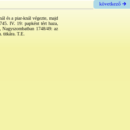
következő 🡲
nál és a piar-knál végezte, majd
1745. IV. 19: papként tért haza,
ás, Nagyszombatban 1748/49: az
 titkára. T.E.