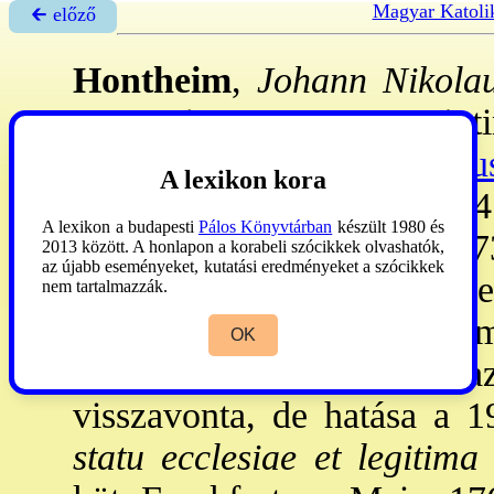
Magyar Katoli
🡰 előző
Hontheim
,
Johann Nikolau
1701. jan. 27.-Montquint
püspök, a
→febronianizmu
A lexikon kora
és Leidenben tanult. 1724:
A lexikon a budapesti
Pálos Könyvtárban
készült 1980 és
pappá, 1733: jogtanár. 17
2013 között. A honlapon a korabeli szócikkek olvashatók,
az újabb eseményeket, kutatási eredményeket a szócikkek
trieri spp., 1778-ig ált. h
nem tartalmazzák.
álnéven írta a febronianiz
OK
indexre tettek. 1767: átd. a
visszavonta, de hatása a 19
statu ecclesiae et legitima