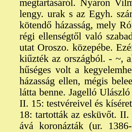
megtartásáról. Nyáron Vil
lengy. urak s az Egyh. szá
kötendő házasság, mely Ró
régi ellenségtől való szaba
utat Oroszo. közepébe. Ezér
kiűzték az országból. - ~,
hűséges volt a kegyelemhez,
házasság ellen, mégis belee
látta benne. Jagelló Ulászló
II. 15: testvéreivel és kísér
18: tartották az esküvőt. II
ává koronázták (ur. 1386-