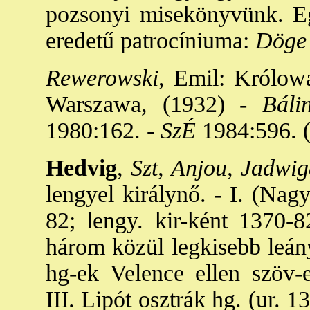
pozsonyi misekönyvünk. Eg
eredetű patrocíniuma:
Döge
Rewerowski
, Emil: Królow
Warszawa, (1932) -
Bálin
1980:162. -
SzÉ
1984:596. (
Hedvig
,
Szt, Anjou, Jadwig
lengyel királynő. - I. (Nagy
82; lengy. kir-ként 1370-8
három közül legkisebb leány
hg-ek Velence ellen szöv-e
III. Lipót osztrák hg. (ur. 1