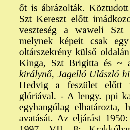
őt is ábrázolták. Köztudott
Szt Kereszt előtt imádkozo
veszteség a waweli Szt Ke
melynek képeit csak egy 
oltárszekrény külső oldalán
Kinga, Szt Brigitta és ~ a
királynő, Jagelló Ulászló h
Hedvig a feszület előtt t
glóriával. - A lengy. ppi 
egyhangúlag elhatározta, 
avatását. Az eljárást 1950:
1997. VII. 8: Krakkóban