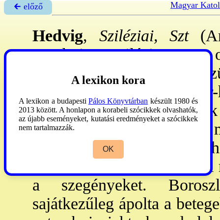
Magyar Katol
🡰 előző
Hedvig
,
Sziléziai, Szt
(An
Trzebnica, Szilézia, 1243. 
bencés apácák nevelték. Szü
A lexikon kora
Gertrúdot II
. András
m. kir-
A lexikon a budapesti
Pálos Könyvtárban
készült 1980 és
hez adták feleségül. Henrik
2013 között. A honlapon a korabeli szócikkek olvashatók,
az újabb eseményeket, kutatási eredményeket a szócikkek
a legjobb társa, 1202: me
nem tartalmazzák.
apácaktort, hogy az apácah
OK
otthona legyen. Rendkívüli 
a szegényeket. Boroszl
sajátkezűleg ápolta a betege