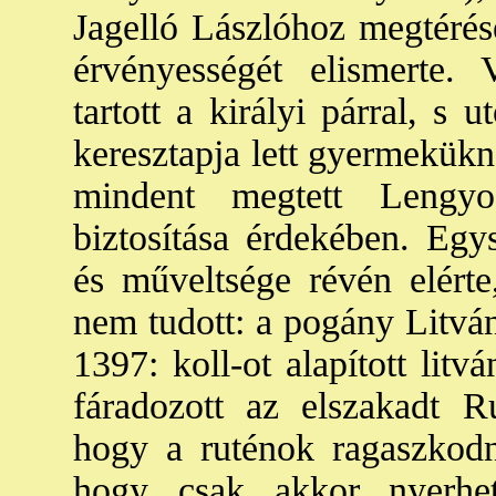
Jagelló Lászlóhoz megtérésé
érvényességét elismerte. 
tartott a királyi párral, s u
keresztapja lett gyermeküknek
mindent megtett Lengyo
biztosítása érdekében. Egys
és műveltsége révén elért
nem tudott: a pogány Litván
1397: koll-ot alapított lit
fáradozott az elszakadt Ru
hogy a ruténok ragaszkodna
hogy csak akkor nyerhe