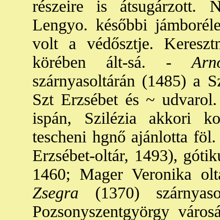
részeire is átsugárzott.
Lengyo. későbbi jámboréle
volt a védősztje. Keres
körében ált-sá. -
Arnót
szárnyasoltárán (1485) a 
Szt Erzsébet és ~ udvarol.
ispán, Szilézia akkori k
tescheni hgnő ajánlotta föl
Erzsébet-oltár, 1493), gótik
1460; Mager Veronika oltá
Zsegra
(1370) szárnyasol
Pozsonyszentgyörgy városá