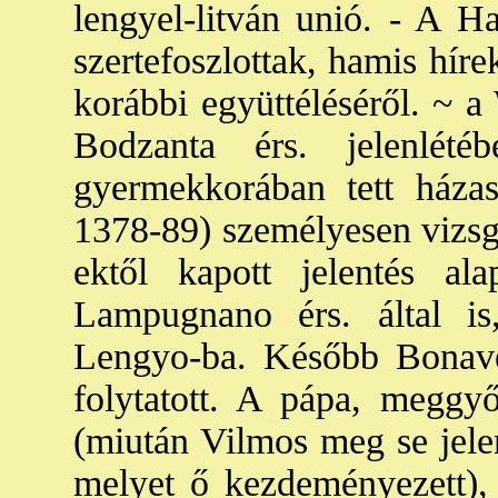
lengyel-litván unió. - A H
szertefoszlottak, hamis híre
korábbi együttéléséről. ~ a
Bodzanta érs. jelenlété
gyermekkorában tett házas
1378-89) személyesen vizsgá
ektől kapott jelentés al
Lampugnano érs. által is
Lengyo-ba. Később Bonaven
folytatott. A pápa, meggy
(miután Vilmos meg se jele
melyet ő kezdeményezett), 