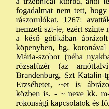
a trzebnicai ktorba, ahol l
fogadalmat nem tett, hogy
rászorulókat. 1267: avattá
nemzeti szt-je, ezért szinte
a késő gótikában ábrázol
köpenyben, hg. koronával 
Mária-szobor (néha nyakba
rózsafüzér (az arnótfa
Brandenburg, Szt Katalin-tp
Erzsébetet, ~et is ábráz
közben is. - ~ neve kk. m
rokonsági kapcsolatok és fö