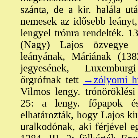
szánta, de a kir. halála u
nemesek az idősebb leányt, 
lengyel trónra rendelték. 13
(Nagy) Lajos özvegye f
leányának, Máriának (138
jegyesének, Luxemburg
őrgrófnak tett
→zólyomi h
Vilmos lengy. trónöröklési
25: a lengy. főpapok 
elhatározták, hogy Lajos kir
uralkodónak, aki férjével e