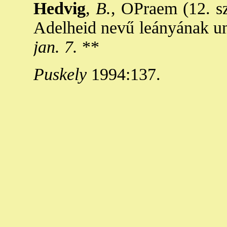
Hedvig
,
B.
, OPraem (12. sz
Adelheid nevű leányának uno
jan. 7.
**
Puskely
1994:137.