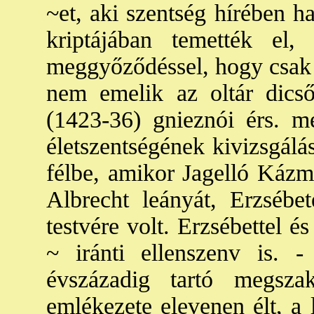
~et, aki szentség hírében h
kriptájában temették el
meggyőződéssel, hogy csak k
nem emelik az oltár dicső
(1423-36) gnieznói érs. me
életszentségének kivizsgálá
félbe, amikor Jagelló Kázm
Albrecht leányát, Erzsébe
testvére volt. Erzsébettel é
~ iránti ellenszenv is. -
évszázadig tartó megszak
emlékezete elevenen élt, a 