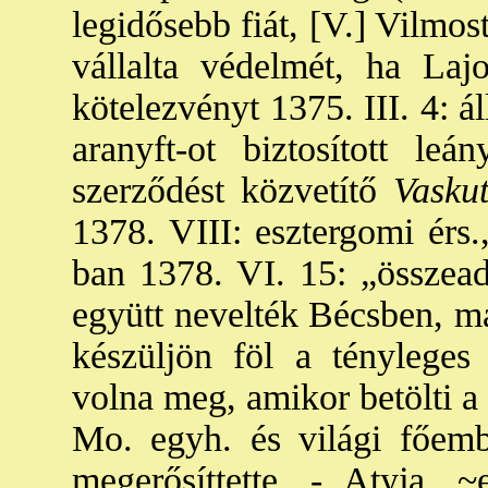
legidősebb fiát, [V.] Vilmo
vállalta védelmét, ha Laj
kötelezvényt 1375. III. 4: á
aranyft-ot biztosított le
szerződés
t közvetítő
Vaskut
1378. VIII: esztergomi érs.
ban 1378. VI. 15: „összead
együtt nevelték Bécsben, ma
készüljön föl a tényleges
volna meg, amikor betölti a 
Mo. egyh. és világi főemb
megerősíttette. - Atyja, 