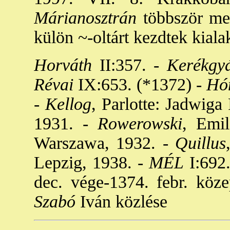
Márianosztrán
többször meg
külön ~-oltárt kezdtek kiala
Horváth
II:357. -
Kerékgyá
Révai
IX:653. (*1372) -
Hóm
-
Kellog
, Parlotte: Jadwig
1931. -
Rowerowski
, Emil
Warszawa, 1932. -
Quillus
Lepzig, 1938. -
MÉL
I:692.
dec. vége-1374. febr. köze
Szabó
Iván közlése