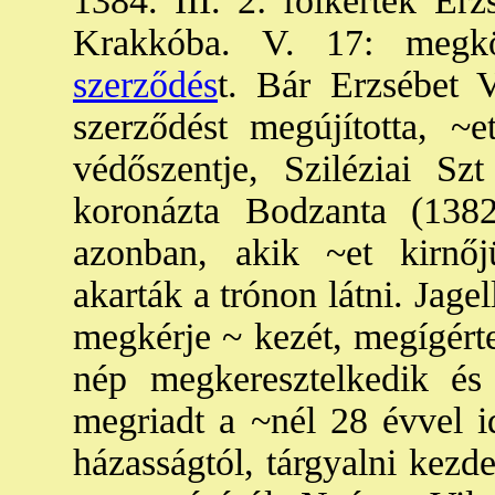
1384. III. 2: fölkérték Erz
Krakkóba. V. 17: megk
szerződés
t. Bár Erzsébet V
szerződést megújította, ~
védőszentje, Sziléziai Szt
koronázta Bodzanta (1382
azonban, akik ~et kirnőj
akarták a trónon látni. Jage
megkérje ~ kezét, megígérte
nép megkeresztelkedik és
megriadt a ~nél 28 évvel 
házasságtól, tárgyalni kezde