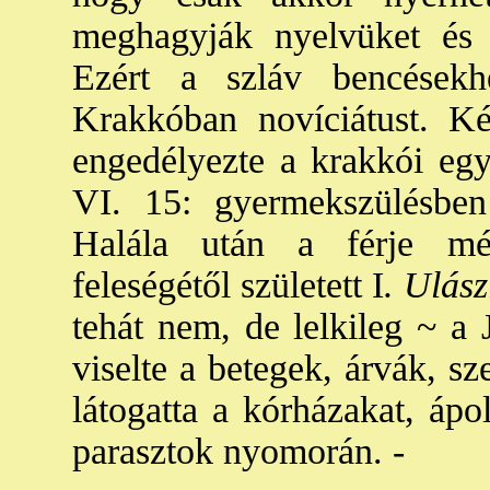
meghagyják nyelvüket és g
Ezért a szláv bencésekh
Krakkóban novíciátust. Ké
engedélyezte a krakkói egy
VI. 15: gyermekszülésben
Halála után a férje mé
feleségétől született I
. Ulász
tehát nem, de lelkileg ~ a 
viselte a betegek, árvák, s
látogatta a kórházakat, ápo
parasztok nyomorán. -