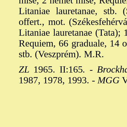
mise, 2 német mise, Requiem
Litaniae lauretanae, stb.
offert., mot. (Székesfehérvá
Litaniae lauretanae (Tata); 
Requiem, 66 graduale, 14 of
stb. (Veszprém). M.R.
ZL
1965. II:165
. - Brock
1987, 1978, 1993. -
MGG
V