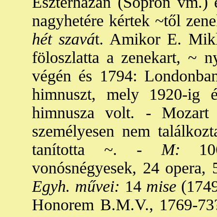
Eszterházán (Sopron vm.) é
nagyhetére kértek ~től zene
hét szavá
t. Amikor E. Mikl
föloszlatta a zenekart, ~ n
végén és 1794: Londonban 
himnuszt, mely 1920-ig 
himnusza volt. - Mozart 
személyesen nem találkozt
tanította ~. -
M:
10
vonósnégyesek, 24 opera, 5
Egyh. művei:
14
mise
(1749
Honorem B.M.V., 1769-73?: