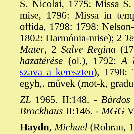
S. Nicolai, 1775: Missa S.
mise, 1796: Missa in temp
offida, 1798: 1798: Nelson-
1802: Harmónia-mise); 2
Te
Mater
, 2
Salve Regina
(17
hazatérése
(ol.), 1792:
A M
szava a kereszten
), 1798:
T
egyh,. művek (mot-k, graduá
ZL
1965. II:148. -
Bárdos
Brockhaus
II:146. -
MGG
V:
Haydn
,
Michael
(Rohrau, 17