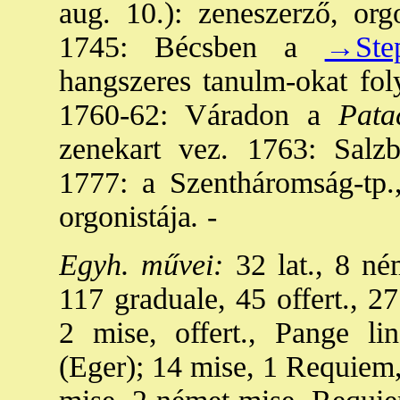
aug. 10.): zeneszerző, org
1745: Bécsben a
→Step
hangszeres tanulm-okat foly
1760-62: Váradon a
Patac
zenekart vez. 1763: Salzb
1777: a Szentháromság-tp.
orgonistája
. -
Egyh. művei:
32 lat., 8 n
117 graduale, 45 offert., 2
2 mise, offert., Pange li
(Eger); 14 mise, 1 Requiem, 