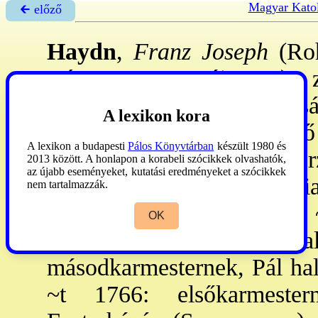
Magyar Katol
🡰 előző
Haydn
,
Franz Joseph
(Roh
Bécs, 1809. máj. 31.): 
→Stephanskirche
fiúkórusá
A lexikon kora
Porpora énekóráin kísérő
A lexikon a budapesti
Pálos Könyvtárban
készült 1980 és
Lukavecben (Cseho.) Morz
2013 között. A honlapon a korabeli szócikkek olvashatók,
az újabb eseményeket, kutatási eredményeket a szócikkek
feleségül vette Anna Mari
nem tartalmazzák.
Terézia nevű húga, akihez ~
OK
→Esterházy
Pál Antal 
másodkarmesternek, Pál halá
~t 1766: elsőkarmester