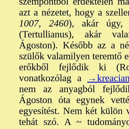
szempontból érdektelen ma
azt a nézetet, hogy a szelle
1007, 2460
), akár úgy, 
(Tertullianus), akár va
Ágoston). Később az a néz
szülők valamilyen teremtő e
erőkből fejlődik ki (R
vonatkozólag a
→kreacia
nem az anyagból fejlődi
Ágoston óta egynek vetté
egyesítést. Nem két külön v
tehát szó. A ~ tudományo