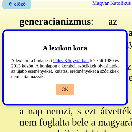
Magyar Katolikus
🡰 előző
generacianizmus
: az em
magyarázata, mely szerint a
lelket egyaránt adják gy
A lexikon kora
anyagból kiformálják a 
A lexikon a budapesti
Pálos Könyvtárban
készült 1980 és
képességeiből kiváltják az
2013 között. A honlapon a korabeli szócikkek olvashatók,
az újabb eseményeket, kutatási eredményeket a szócikkek
Ekkor lép közbe az isteni 
nem tartalmazzák.
főleg a csillagok és a nap á
OK
Már Arisztotelész ismerte a
a nap nemzi, s ezt átvették 
nem foglalta bele a magyaráz