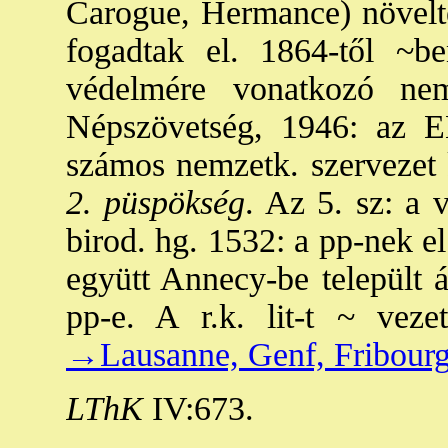
Carogue, Hermance) növelt
fogadtak el. 1864-től ~b
védelmére vonatkozó ne
Népszövetség, 1946: az E
számos nemzetk. szervezet k
2. püspökség
. Az 5. sz: a 
birod. hg. 1532: a pp-nek el
együtt Annecy-be települt á
pp-e. A r.k. lit-t ~ veze
→Lausanne, Genf, Fribour
LThK
IV:673.