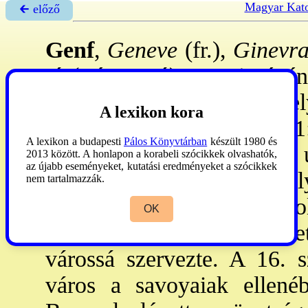
Magyar Kato
🡰 előző
Genf
,
Geneve
(fr.),
Ginevr
tó (Léman-tó) DNy-i végéné
tavat. Genf kanton székhe
A lexikon kora
város állt, mely Kr. e. 121
A lexikon a budapesti
Pálos Könyvtárban
készült 1980 és
került róm. uralom alá. Kr.
2013 között. A honlapon a korabeli szócikkek olvashatók,
az újabb eseményeket, kutatási eredményeket a szócikkek
az 5-6. sz: kirságuk székhely
nem tartalmazzák.
cs. a frank birod-hoz csato
OK
pp. 1124: ~ hűbérura le
várossá szervezte. A 16. 
város a savoyaiak ellené