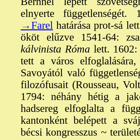
Bernnel lépett szövetsé
elnyerte függetlenségét.
→Farel
határása prot-sá let
ököt elűzve 1541-64: zs
kálvinista Róma
lett. 1602: 
tett a város elfoglalására
Savoyától való függetlens
filozófusait (Rousseau, Volt
1794: néhány hétig a jako
hadsereg elfoglalta a füg
kantonként belépett a svá
bécsi kongresszus ~ területét