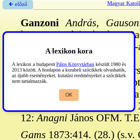
Magyar Katol
🡰 előző
Ganzoni
András, Gausoni
közt.-1290 k.): érsek. - P
érs., 1271: az érsség adm-
A lexikon kora
MA
-ban 1269-1273. III.
A lexikon a budapesti
Pálos Könyvtárban
készült 1980 és
Pereander
Lőrinc zárai érs
2013 között. A honlapon a korabeli szócikkek olvashatók,
az újabb eseményeket, kutatási eredményeket a szócikkek
lemondott, ~t a zárai káp
nem tartalmazzák.
1289. I. 1-1290. V. 14: zára
OK
- Utóda Raguzában 1276. X
12:
Anagni
János OFM. T.E
Gams
1873:414. (28.) (s.v. 