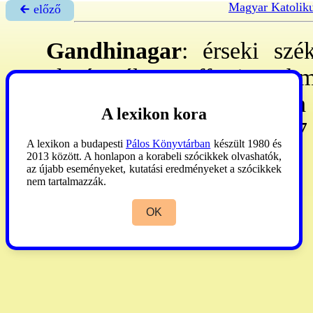
Magyar Katolik
🡰 előző
Gandhinagar
: érseki szé
alapították. Suffr-ai: A
malabár). – 29.940 km²-en
A lexikon kora
pb, 23 ep, 33 szp, 36 sz, 87 
A lexikon a budapesti
Pálos Könyvtárban
készült 1980 és
2013 között. A honlapon a korabeli szócikkek olvashatók,
AP
2008:265, 1150.
az újabb eseményeket, kutatási eredményeket a szócikkek
nem tartalmazzák.
OK