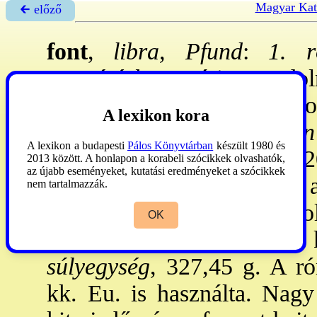
Magyar Kat
🡰 előző
font
,
libra, Pfund
:
1. ró
Szentírásban
Mária Magdoln
Jézus lábát (
Jn 12,3
); Nik
A lexikon kora
hozott Jézus temetésére (
Jn
A lexikon a budapesti
Pálos Könyvtárban
készült 1980 és
ul: 1404. Orsz. mérték. 2
2013 között. A honlapon a korabeli szócikkek olvashatók,
az újabb eseményeket, kutatási eredményeket a szócikkek
alegysége közül a bécsi ~ a
nem tartalmazzák.
kg, a budai 0,49 kg, a hódo
OK
1854-ig 0,55, azután 0,56 
súlyegység
, 327,45 g. A ró
kk. Eu. is használta. Nagy