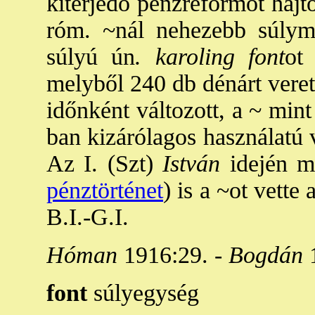
kiterjedő pénzreformot hajt
róm. ~nál nehezebb súlymé
súlyú ún
. karoling font
ot
melyből 240 db dénárt veret
időnként változott, a ~ min
ban kizárólagos használatú v
Az I. (Szt)
István
idején m
pénztörténet
) is a ~ot vett
B.I.-G.I.
Hóman
1916:29. -
Bogdán
font
súlyegység