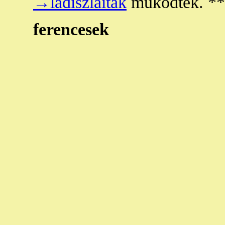
→ladiszlaiták
működtek. **
ferencesek