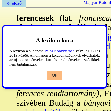
Magyar Katoli
🡰 előző
ferencesek
(lat
. francisca
alapított és a belőle kial
→Kisebb Testvérek Rendj
A lexikon kora
Mindhárom
→koldulórend
A lexikon a budapesti
Pálos Könyvtárban
készült 1980 és
→ferences regula
szerint
2013 között. A honlapon a korabeli szócikkek olvashatók,
az újabb eseményeket, kutatási eredményeket a szócikkek
hagyományokkal (
→saru
nem tartalmazzák.
ferencesek
). - A 17. sz
OK
→mariánus
, az ÉK-en a
sz
ferences rendtartomány)
, E
szívében Budáig a
bányavi