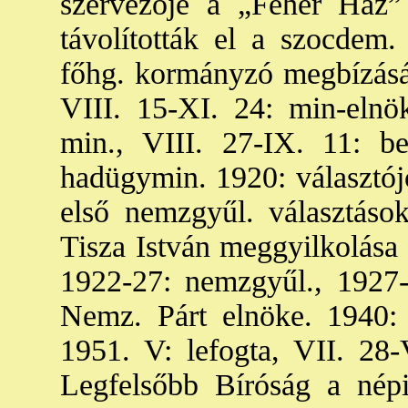
szervezője a „Fehér Ház” 
távolították el a szocdem.
főhg. kormányzó megbízásáb
VIII. 15-XI. 24: min-elnö
min., VIII. 27-IX. 11: be
hadügymin. 1920: választójo
első nemzgyűl. választások
Tisza István meggyilkolása 
1922-27: nemzgyűl., 1927-
Nemz. Párt elnöke. 1940:
1951. V: lefogta, VII. 28-
Legfelsőbb Bíróság a nép