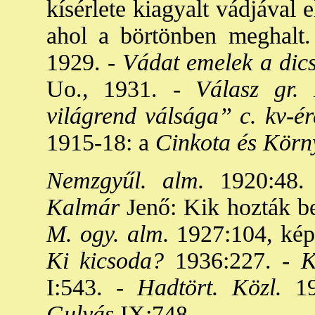
kísérlete kiagyalt vádjával el
ahol a börtönben meghalt.
1929. -
Vádat emelek a dics
Uo., 1931. -
Válasz gr. K
világrend válsága” c. kv-ér
1915-18: a
Cinkota és Körn
Nemzgyűl. alm.
1920:48.
Kalmár
Jenő: Kik hozták be
M. ogy. alm.
1927:104, kép;
Ki kicsoda?
1936:227. -
Ke
I:543. -
Hadtört. Közl.
19
Gulyás
IX:748.