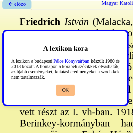
Magyar Katol
🡰 előző
Friedrich
István
(Malacka,
1951. nov. 25.): mérnök, pol
műegy-en mérnöki okl-et sze
A lexikon kora
en jogot hallg. Egy berl
A lexikon a budapesti
Pálos Könyvtárban
készült 1980 és
főmérnöke. 1908: gépjavító 
2013 között. A honlapon a korabeli szócikkek olvashatók,
az újabb eseményeket, kutatási eredményeket a szócikkek
Mátyásföldön. 1912: belépet
nem tartalmazzák.
1914: gr. Károlyi Mihállyal 
OK
után Fro-ba internálták. Me
vett részt az I. vh-ban. 191
Berinkey-kormányban ha