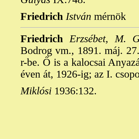
Friedrich
István
mérnök
Friedrich
Erzsébet, M. G
Bodrog vm., 1891. máj. 27.)
r-be. Ő is a kalocsai Anyaz
éven át, 1926-ig; az I. csop
Miklósi
1936:132.