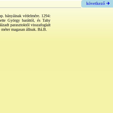
következő 🡲
i pp. bányáinak védelmére. 1294:
ette György baráttól, és Tahy
ázadt parasztoktól visszafoglalt
bb méter magasan állnak. Bá.B.