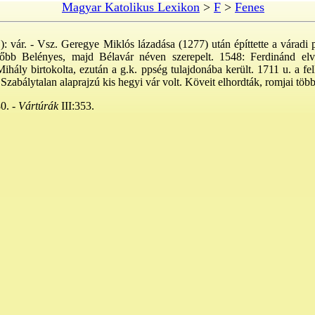
Magyar Katolikus Lexikon
>
F
>
Fenes
.): vár. - Vsz. Geregye Miklós lázadása (1277) után építtette a várad
őbb Belényes, majd Bélavár néven szerepelt. 1548: Ferdinánd elv
hály birtokolta, ezután a g.k. ppség tulajdonába került. 1711 u. a fell
 Szabálytalan alaprajzú kis hegyi vár volt. Köveit elhordták, romjai tö
0. -
Vártúrák
III:353.