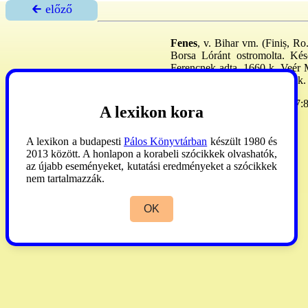
🡰 előző
Fenes
, v. Bihar vm. (Finiș, Ro
Borsa Lóránt ostromolta. Kés
Ferencnek adta. 1660 k. Veér Mi
várat az osztrákok lerombolták.
Fügedi
1977:133. -
Kiss
1987:8
A lexikon kora
A lexikon a budapesti
Pálos Könyvtárban
készült 1980 és
2013 között. A honlapon a korabeli szócikkek olvashatók,
az újabb eseményeket, kutatási eredményeket a szócikkek
nem tartalmazzák.
OK