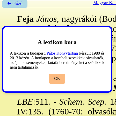
Magyar Kat
🡰 előző
Feja
János
, nagyrákói (Bod
Szepesi káptalan, 1784. no
családból katolizált. Nyitrá
A lexikon kora
Pázmáneumban végezte, 1729
A lexikon a budapesti
Pálos Könyvtárban
készült 1980 és
VIII. 20: tért haza, 1735: 
2013 között. A honlapon a korabeli szócikkek olvashatók,
az újabb eseményeket, kutatási eredményeket a szócikkek
szepesváraljai plnos, 1776:
nem tartalmazzák.
skutari vál. pp. - Utóda
OK
Antal, a skutari c-en 1790:
M
LBE
:511. -
Schem. Scep.
18
IV:135. (1760-70: olvasók