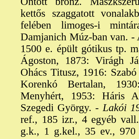
Öntött bronz. Maszkszer
kettős szaggatott vonalakb
felében limoges-i mint
Damjanich Múz-ban van. - A
1500 e. épült gótikus tp. m
Ágoston, 1873: Virágh J
Ohács Titusz, 1916: Szabó
Korenkó Bertalan, 1930
Menyhért, 1953: Háris An
Szegedi György. -
Lakói 1
ref., 185 izr., 4 egyéb vall
g.k., 1 g.kel., 35 ev., 970 