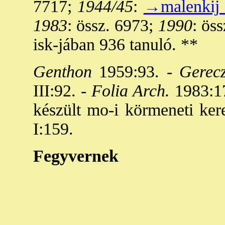
7717;
1944/45
:
→malenkij 
1983
: össz. 6973;
1990
: öss
isk-jában 936 tanuló. **
Genthon
1959:93. -
Gerec
III:92. -
Folia Arch.
1983:17
készült mo-i körmeneti kere
I:159.
Fegyvernek