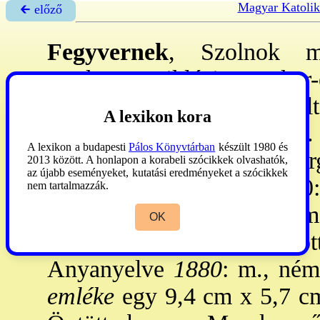
Magyar Katolik
🡰 előző
Fegyvernek
, Szolnok m
törökszentmiklósi esp. ker
1332 e. ismeretlen tit. szte
A lexikon kora
törökök 1683: elfoglalták.
A lexikon a budapesti
Pálos Könyvtárban
készült 1980 és
Vendel tp-a 1863: épült, o
2013 között. A honlapon a korabeli szócikkek olvashatók,
az újabb eseményeket, kutatási eredményeket a szócikkek
Nándor készítette, 19
nem tartalmazzák.
Harangjait 1863: 96 cm átm
OK
a Harangművek Rt. öntött
Anyanyelve
1880
: m., ném
emléke
egy 9,4 cm x 5,7 cm