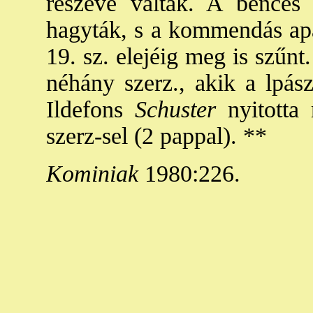
részévé váltak. A bencés r
hagyták, s a kommendás apát
19. sz. elejéig meg is szűnt
néhány szerz., akik a lpász
Ildefons
Schuster
nyitotta
szerz-sel (2 pappal). **
Kominiak
1980:226.