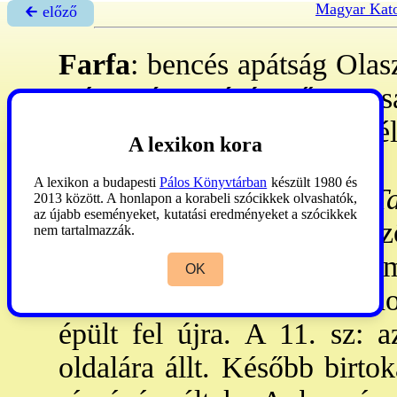
Magyar Kato
🡰 előző
Farfa
: bencés apátság Olasz
szír származású
Lőrinc
sa
visszavonult, hogy szerz. é
A lexikon kora
és lakóhelyük elhagyottan 
A lexikon a budapesti
Pálos Könyvtárban
készült 1980 és
savoyai Morianiai Szt
Ta
2013 között. A honlapon a korabeli szócikkek olvashatók,
az újabb eseményeket, kutatási eredményeket a szócikkek
megtelepedett a romok közöt
nem tartalmazzák.
hamarosan igen nagy hatalma
OK
kiterjedt. A 8. sz: szaracén
épült fel újra. A 11. sz: 
oldalára állt. Később birtoka