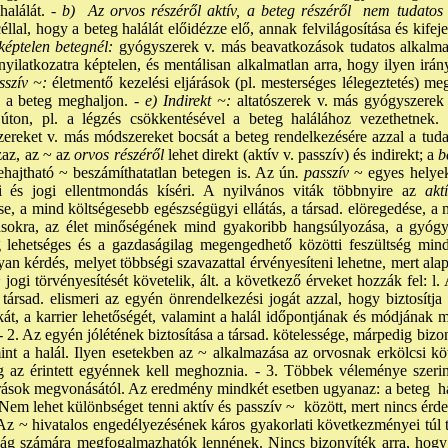
halálát. -
b) Az orvos részéről aktív, a beteg részéről nem tudato
llal, hogy a beteg halálát előidézze elő, annak felvilágosítása és kifeje
 képtelen betegnél:
gyógyszerek v. más beavatkozások tudatos alkalma
 nyilatkozatra képtelen, és mentálisan alkalmatlan arra, hogy ilyen irán
sszív ~:
életmentő kezelési eljárások (pl. mesterséges lélegeztetés) meg
y a beteg meghaljon. -
e) Indirekt ~:
altatószerek v. más gyógyszerek 
úton, pl. a légzés csökkentésével a beteg halálához vezethetnek. 
reket v. más módszereket bocsát a beteg rendelkezésére azzal a tuda
zaz, az ~ az
orvos részéről
lehet direkt (aktív v. passzív) és indirekt; a
be
ehajtható ~ beszámíthatatlan betegen is. Az ún
. passzív
~ egyes helyek
i és jogi ellentmondás kíséri. A nyilvános viták többnyire az
aktí
se, a mind költségesebb egészségügyi ellátás, a társad. elöregedése, a
árásokra, az élet minőségének mind gyakoribb hangsúlyozása, a gyógy
lag lehetséges és a gazdaságilag megengedhető közötti feszültség min
n kérdés, melyet többségi szavazattal érvényesíteni lehetne, mert alap
 jogi törvényesítését követelik, ált. a következő érveket hozzák fel: 
 társad. elismeri az egyén önrendelkezési jogát azzal, hogy biztosítja
nkát, a karrier lehetőségét, valamint a halál időpontjának és módjának 
 - 2. Az egyén jólétének biztosítása a társad. kötelessége, márpedig bi
mint a halál. Ilyen esetekben az ~ alkalmazása az orvosnak erkölcsi kö
ig az érintett egyénnek kell meghoznia. - 3. Többek véleménye szeri
járások megvonásától. Az eredmény mindkét esetben ugyanaz: a beteg hal
Nem lehet különbséget tenni aktív és passzív ~ között, mert nincs érde
 Az ~ hivatalos engedélyezésének káros gyakorlati következményei túl 
ág számára megfogalmazhatók lennének. Nincs bizonyíték arra, hogy