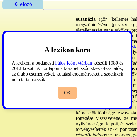
🡰 előző
eutanázia
(gör. 'kellemes ha
megszüntetésével (passzív ~) ,
életellenesség nagy erkölcsi pr
halál. Fogalomkörének határai 
látszanak, de alapjában 2 formája
az ~ra a
→hippokratészi esk
A lexikon kora
szolgáltatok ki senkinek, sőt i
a 12/15. sz: vált ált-sá, de ham
A lexikon a budapesti
Pálos Könyvtárban
készült 1980 és
az ~ tagadása jellemző. Had
2013 között. A honlapon a korabeli szócikkek olvashatók,
megölésében. Napóleon orvosai 
az újabb eseményeket, kutatási eredményeket a szócikkek
tőlük. Azzal érveltek, hogy ő
nem tartalmazzák.
sokat vitatták, de az ~t ritkán
Orvosi, majd jogi körökben tud
befejezni az életet, ha a betegsé
OK
megjelent, de hivatalosan nem 
der Vernichtung lebensunwert
érdeklődés közp-jába állította. 
képviselők többsége leszavazta 
fölfedése visszavetette, de 
nyilvánosságot kapott, és széle
törvényesítették az ~t, pontosa
részéről tudatos ~:
az orvos gyó