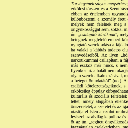
Törvényének súlyos megsértése
erkölcsi törv-en és a Szentírá
ebben az értelemben ugyanoly
különböztetni a személy érett d
melyek nem felelnek meg a b
öngyilkossággal sem, sokkal ink
ún. „
csillapító kúráknak
”, mel
betegnek megfelelő emberi kör
nyugtató szerek adása a fájdalo
ha valaki a kábítás tudatos elu
szenvedéseiből. Az ilyen „h
narkotikummal csillapítani a fáj
más eszköz már nincs, s nem a
Ilyenkor ui. a halált nem akarj
olyan szerek alkalmazásával, m
a beteget öntudatától” (uo.). 
családi kötelezettségeiknek, s
erkölcsileg éppúgy elfogadhatat
kulturális és szociális feltéte
tettet, amely alapjában ellenk
önszeretetet, a szeretet és az 
utasítja el Isten abszolút uralm
leviszel az alvilág kapuihoz és
őt az ún. „segített öngyilkossá
igazságtalan cselekedetben, m