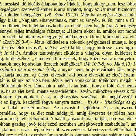
A messiási idő ideális állapotát úgy írják le, hogy akkor „nem lesz többé.
etegségben szenvedő ember is arra hivatott, hogy az Úr iránti bizalomma
ít minden betegséget” (vö
. Zsolt 102,3
). Még ha az egészségnek mind
így kiált: „Napjaim elhanyatlanak, mint az árnyék, és én, mint a fű 
rendíthetetlen hittel támaszkodik az éltető Isten hatalmára. A betegs
énnyel teljes imádságra fakasztja: „Hittem akkor is, amikor azt mo
 hozzád kiáltottam és meggyógyítottál engem. Uram, kihoztad az alvilág
” (
Zsolt 29,3-4
) - Jézus küldetése a sok-sok gyógyítással mutatja, ho
„a test és lélek orvosa”, az Atya azért küldte, hogy hirdesse az evang-
; Iz 61,1)
. Amikor tanítványait elküldte a világba, olyan küldetést 
ng. hirdetéséhez: „Elmenvén hirdessétek, hogy közel van a mennyek or
títsatok meg leprásokat, űzzetek ördögöket.” (
Mt 10,7-8;
vö
. Mk 6,13; 1
számára nem abszolút érték
, annyira nem, hogy elvárható tőle, hog
karja menteni az életét, elveszíti; aki pedig elveszíti az életét ért
dát is látunk az ÚSz-ben. Jézus nem vonakodott föláldozni magát, sz
lőfutárnak, Ker. Jánosnak a halála is tanúsítja, hogy a földi élet nem a
s, ha az élet kerül miatta veszedelembe. István, miközben elveszik föld
estere nyomdokait és a megbocsátás szavával áll megkövezői e
t az Egyh. kezdettől fogva annyira tisztel
. - b) Az ~ lehetősége és g
a halál misztériumával. Az orvostud. fejlődése és a transzcende
zemlélet, hogy az élet csak addig jó, amíg élvezetet és jólétet ho
ron meg kell szabadulni. A halált „abszurd”-nak tartják, ha olyan életet
atokban gazdag jövő felé; ezzel szemben „megkövetelt szabadulás”, ami
ájdalom, s csak még súlyosabb szenvedések következnek elháríthatatl
feledkezve róla) az ember úgy gondolja, önmaga számára saját maga a kr