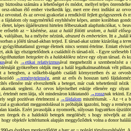
ogy biztosítsa számára a lehetőséget és módot, mellyel teljes önrendelke
tt orsz-okban élő ember viselkedik így, mert erre érez indítást az orvo
- Az orvostud. és az orvosi gyakorlat a rendkívül fejlett gyógyszerek é
 a fájdalom oly nagymértékű enyhítésére képes, amire korábban gond
életet, képes újjáéleszteni hirtelen félbeszakadt alapfunkciókat, v. beav
e erősebb az ~ kísértése, azaz
a halál fölötti uralom, a halál előseg
, valójában, ha a mélyére nézünk,
abszurd
és
embertelen
. Itt a „halá
sorban a jóléti társad-akban terjed. E társad-akat szinte kizárólag a
term
 gyógyíthatatlanul gyenge életnek nincs semmi értelme. Emiatt elvisel
 akik így elszigetelődnek a családtól és társad-tól. - Egyre szélesebb 
ógyíthatatlan betegekre
és a
haldoklókra
nézve egy olyan társad. és ku
mus
ával és
→etikai relativizmus
ával megnehezíti a szembenézést a sz
blémáját gyökerében oldják meg a halál legalkalmasabbnak vélt pillana
t a betegben, a szűkebb-tágabb családi környezetben és az orvos
fokozódó
→reménytelenség
, amit az erős és hosszan tartó fájdalomér
ítés ellenére már elveszítették a beteget, már csak tehetetlenül nézik
 akarnak segíteni. Az orvos képviselhet esküje ellenére egy olyan 
, értelmét nem látja, sőt mindenáron kiiktatandó
→rossz
nak tekinti. E
mely segít pozitívan értelmezni a
→fájdalom
misztériumát. - Az ~t a b
zal a gyakorlati meggondolással is próbálják igazolni, hogy a reményt
lan kiadás. Ezért javasolják a nyomorék, súlyosan fogyatékos újszülöt
en öregek és a haldokló betegek megölését; s hogy növeljék az át
l, hogy objektív kritériumok alapján meggyőződtek volna a donor halálár
990-es években megkezdődött a harc az ~ polgári törvényesítéséért. A