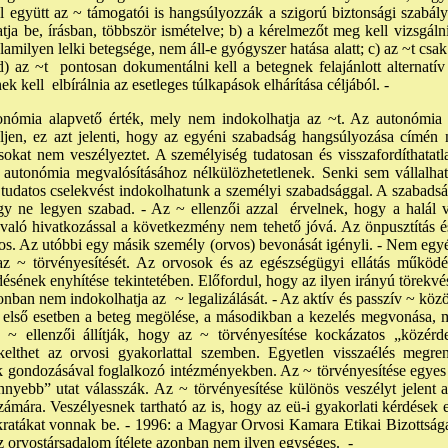
l együtt az ~ támogatói is hangsúlyozzák a szigorú biztonsági szabályo
hatja be, írásban, többször ismételve; b) a kérelmezőt meg kell vizsgá
lamilyen lelki betegsége, nem áll-e gyógyszer hatása alatt; c) az ~t cs
) az ~t pontosan dokumentálni kell a betegnek felajánlott alternatív 
ek kell elbírálnia az esetleges túlkapások elhárítása céljából. -
onómia alapvető érték, mely nem indokolhatja az ~t. Az autonómia
 éljen, ez azt jelenti, hogy az egyéni szabadság hangsúlyozása címén
okat nem veszélyeztet. A személyiség tudatosan és visszafordíthatat
i autonómia megvalósításához nélkülözhetetlenek. Senki sem vállalhat
udatos cselekvést indokolhatunk a személyi szabadsággal. A szabadsá
gy ne legyen szabad. - Az ~ ellenzői azzal érvelnek, hogy a halál
való hivatkozással a következmény nem tehető jóvá. Az önpusztítás és
os. Az utóbbi egy másik személy (orvos) bevonását igényli. - Nem egyé
 az ~ törvényesítését. Az orvosok és az egészségügyi ellátás működ
ésének enyhítése tekintetében. Előfordul, hogy az ilyen irányú törekv
ban nem indokolhatja az ~ legalizálását. - Az aktív és passzív ~ közöt
 első esetben a beteg megölése, a másodikban a kezelés megvonása, m
 ~ ellenzői állítják, hogy az ~ törvényesítése kockázatos „közérd
 kelthet az orvosi gyakorlattal szemben. Egyetlen visszaélés megre
k gondozásával foglalkozó intézményekben. Az ~ törvényesítése egyes 
nyebb” utat válasszák. Az ~ törvényesítése különös veszélyt jelent a
ámára. Veszélyesnek tartható az is, hogy az eü-i gyakorlati kérdések 
okratákat vonnak be. - 1996: a Magyar Orvosi Kamara Etikai Bizottság
i, az orvostársadalom ítélete azonban nem ilyen egységes. -