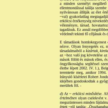
a minden személyt megillető
ellentmondással találja szembe
nyilvánosan állítják az élet ér
~val) gyakorlatilag megtagadjá
erkölcsi érzékenység növekedésé
véleményre, társad. hovatarto
tagadásuk. Ez annál megdöbbent
védelmét tekinti fő céljának és
E támadások homlokegyenest ell
nézve. Olyan fenyegetés ez, me
társadalmaiból a
kizártak, kirek
az ~hoz való jog követelése a
mások fölött és mások ellen, és 
öngyilkosságba segítéssel sze
életbe lépett 2002. IV. 1.), B
teremtette meg, amikor 1994. 
írányuló kísérletei Robert Jond
idejében gondoskodtak a gyógys
merültek föl. -
d) Az ~ erkölcsi minősítése.
Ah
értelmében
olyan cselekvést v. 
megszüntessen minden fájdalmat
értett ~ról tanítja: „Összhang