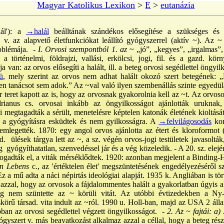
Magyar Katolikus Lexikon
>
E
>
eutanázia
lál'): a
→halál
beálltának szándékos elősegítése a szükséges és n
 v. az alapvető életfunkciókat leállító gyógyszerrel (aktív ~). Az 
oblémája. -
I. Orvosi szempontból 1. az
~ „jó”, „kegyes”, „irgalmas”
a történelmi, földrajzi, vallási, erkölcsi, jogi, fil. és a gazd. k
 van: az orvos elősegíti a halált, ill. a beteg orvosi segédlettel öngyilk
ü
, mely szerint az orvos nem adhat halált okozó szert betegének: 
lyen tanácsot sem adok.” Az ~val való ilyen szembenállás szinte egyedül
ar teret kapott az is, hogy az orvosnak gyakorolnia kell az ~t. Az orvo
rianus cs. orvosai inkább az öngyilkosságot ajánlották urukna
megtagadták a sérült, menetelésre képtelen katonák életének kioltását,
k a gyógyításra esküdtek és nem gyilkosságra. A
→felvilágosodás
kor
 emlegették. 1870: egy angol orvos ajánlotta az étert és kloroformot (a
. ülések tárgya lett az ~, a sz. végén orvos-jogi testületek javasoltá
g gyógyíthatatlan, szenvedéssel jár és a vég közeledik. - A 20. sz. elejé
fogadták el, a viták mérséklődtek. 1920: azonban megjelent a Binding
en Lebens
c., az 'értéktelen élet' megszüntetésének engedélyezéséről 
Ez a mű adta a náci népirtás ideológiai alapját. 1935 k. Angliában is tö
azzal, hogy az orvosok a fájdalommentes halált a gyakorlatban úgyis a
meg nem szüntette az ~ körüli vitát. Az utóbbi évtizedekben a Ny
skörű társad. vita indult az ~ról. 1990 u. Holl-ban, majd az USA 2 áll
bban az orvosi segédlettel végzett öngyilkosságot. -
2. Az ~ fajtái: a) 
gyszert v. más beavatkozást alkalmaz azzal a céllal, hogy a beteg részl