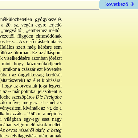
következő 🡲
élkülözhetetlen gyógykezelés
~ a 20. sz. végén egyre terjedő
, „megváltó”, „emberhez méltó”
örnyezettől függően elmosódónak
os lesz. - Az első írásbeli utalás
„Halálos szert még kérésre sem
álló az ókorban. Ez az álláspont
sok viselkedésére azonban jórészt
k, mint hogy közreműködjenek
 amikor a császár ezt követelte
ában az öngyilkosság kérdését
ltatószerek) az élet kioltására.
k, hogy az orvosnak joga legyen
n az ~ már politikai jelszóként is
-Hoche szerzőpáros
Die Freigabe
szóló műve, mely az ~t ismét az
rvényesíteni kívánták az ~t, de a
lkalmazzák. - 1945 u. a népirtás
-i világban egy-egy eset nagy
amában szigorú előírások mellett
Az orvos részéről aktív, a beteg
etes felvilágosítása után, annak