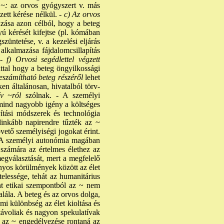
s ~:
az orvos gyógyszert v. más
zett kérése nélkül. -
c) Az orvos
zása azon célból, hogy a beteg
yú kérését kifejtse (pl. kómában
szüntetése, v. a kezelési eljárás
alkalmazása fájdalomcsillapítás
-
f) Orvosi segédlettel végzett
ttal hogy a beteg öngyilkossági
számítható beteg részéről
lehet
en általánosan, hivatalból törv-
v ~ról
szólnak. - A személyi
 mind nagyobb igény a költséges
ítási módszerek és technológia
dinkább napirendre tűzték az ~
vető személyiségi jogokat érint.
l. A személyi autonómia magában
 számára az értelmes élethez az
megválasztását, mert a megfelelő
zonyos körülmények között az élet
telessége, tehát az humanitárius
nt etikai szempontból az ~ nem
ála. A beteg és az orvos dolga,
mi különbség az élet kioltása és
távoliak és nagyon spekulatívak
 az ~ engedélyezése rontaná az