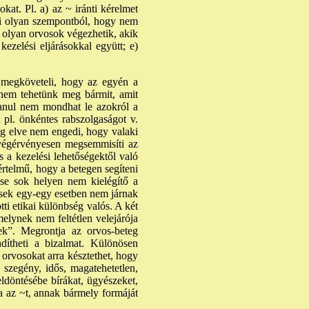
kat. Pl. a) az ~ iránti kérelmet
lni olyan szempontból, hogy nem
ak olyan orvosok végezhetik, akik
kezelési eljárásokkal együtt; e)
 megköveteli, hogy az egyén a
 nem tehetünk meg bármit, amit
lanul nem mondhat le azokról a
 pl. önkéntes rabszolgaságot v.
g elve nem engedi, hogy valaki
 végérvényesen megsemmisíti az
 a kezelési lehetőségektől való
rtelmű, hogy a betegen segíteni
ése sok helyen nem kielégítő a
ések egy-egy esetben nem járnak
ti etikai különbség valós. A két
elynek nem feltétlen velejárója
ek”. Megrontja az orvos-beteg
ndítheti a bizalmat. Különösen
orvosokat arra késztethet, hogy
 szegény, idős, magatehetetlen,
eldöntésébe bírákat, ügyészeket,
a az ~t, annak bármely formáját