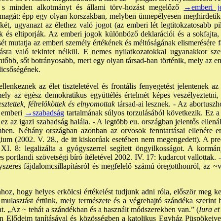
 s minden alkotmányt és állami törv-hozást megelőző
→emberi j
 magát: épp egy olyan korszakban, melyben ünnepélyesen meghirdetik a
tékét, ugyanazt az élethez való jogot (az emberi lét legtitokzatosabb pi
k és eltiporják. Az emberi jogok különböző deklarációi és a sokfajt
t mutatja az emberi személy értékének és méltóságának elismerésére faj
zásra való tekintet nélkül. E nemes nyilatkozatokkal ugyanakkor sz
őbb, sőt botrányosabb, mert egy olyan társad-ban történik, mely az 
 dicsőségének.
enkeznek az élet tiszteletével és frontális fenyegetést jelentenek az
ly az egész demokratikus együttélés értelmét képes veszélyeztetni, 
esztettek, félrelököttek és elnyomottak
társad-ai lesznek. - Az abortusz
z emberi
→szabadság
tartalmának súlyos torzulásából következik. Ez a
ez az igazi szabadság halála. - A legtöbb eu. országban jelentős ellená
mben. Néhány országban azonban az orvosok fenntartásai ellenére en
elgium (2002. V. 28., de itt kiskorúak esetében nem megengedett). A 
XI. 8: legalizálta a gyógyszerrel segített öngyilkosságot. A kormány
es portlandi szövetségi bíró ítéletével 2002. IV. 17: kudarcot vallottak
zeres fájdalomcsillapításról és megfelelő számú öregotthonról, az ~v
hoz, hogy helyes erkölcsi értékelést tudjunk adni róla, először meg k
mulasztást értünk, mely természete és a végrehajtó szándéka szerint h
. „Az ~ tehát a szándékban és a használt módszerekben van.” (
Iura et
ban Elődeim tanításával és közösségben a katolikus Egyház Püspökeive