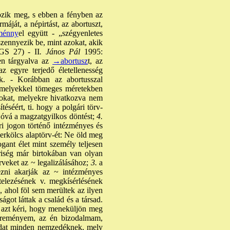
ozik meg, s ebben a fényben az
máját, a népirtást, az abortuszt,
ménny
el együtt - „szégyenletes
szennyezik be, mint azokat, akik
(GS 27) - II
. János Pál
1995:
sen tárgyalva az
→abortusz
t, az
z egyre terjedő életellenesség
ük. - Korábban az abortusszal
, melyekkel tömeges méretekben
okat, melyekre hivatkozva nem
éséért, ti. hogy a polgári törv-
jóvá a magzatgyilkos döntést;
4.
ri jogon történő intézményes és
erkölcs alaptörv-ét: Ne öld meg
ant élet mint személy teljesen
iség már birtokában van olyan
érveket az ~ legalizálásához;
3.
a
ezni akarják az ~ intézményes
telezésének v. megkísérlésének
k, ahol föl sem merültek az ilyen
ágot láttak a család és a társad.
 azt kéri, hogy meneküljön meg
n reményem, az én bizodalmam,
rodat minden nemzedéknek, mely