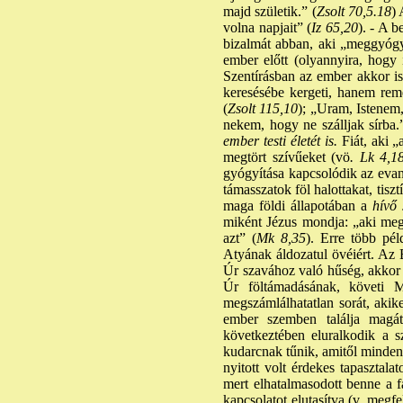
majd születik.” (
Zsolt 70,5.18
) 
volna napjait” (
Iz 65,20
). - A b
bizalmát abban, aki „meggyógy
ember előtt (olyannyira, hogy 
Szentírásban az ember akkor is 
keresésébe kergeti, hanem rem
(
Zsolt 115,10
); „Uram, Istenem,
nekem, hogy ne szálljak sírba.
ember testi életét is.
Fiát, aki 
megtört szívűeket (vö
. Lk 4,18
gyógyítása kapcsolódik az eva
támasszatok föl halottakat, tisz
maga földi állapotában a
hívő 
miként Jézus mondja: „aki meg a
azt” (
Mk 8,35
). Erre több pél
Atyának áldozatul övéiért. Az E
Úr szavához való hűség, akkor i
Úr föltámadásának, követi M
megszámlálhatatlan sorát, akike
ember szemben találja magát 
következtében eluralkodik a s
kudarcnak tűnik, amitől mindená
nyitott volt érdekes tapasztal
mert elhatalmasodott benne a f
kapcsolatot elutasítva (v. meg