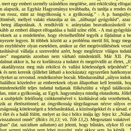
, mert egy emberi személy szándékos megölése, ami erkölcsileg elfogadh
son alapszik, az Egyház Hagyománya továbbadta, és tanítja a rendes é
an rossz, mint az öngyilkosság v. a gyilkosság.” - A p. hangsúl
öntését, mellyel valaki elutasítja az ún. „
túlbuzgó gyógyítást
”, azaz
eteg állapotának. A rendkívüli v. aránytalan beavatkozásokról
ább az emberi állapot elfogadása a halál színe előtt. - A mai gyógyít
yeknek az a rendeltetése, hogy elviselhetőbbé tegyék a fájdalmat a b
nyezete legyen. Itt többek között az a probléma merül föl, hogy meg
m enyhítésére olyan esetekben, amikor az élet megrövidítésének veszél
tasításával vállalja a szenvedést azért, hogy megőrizze világos tudat
ősies” magatartás azonban nem várható mindenkitől. Már XII
. Piu
dalmat akkor is, ha ez korlátozza a tudatot és megrövidíti az életet, „
kadályozza meg más erkölcsi és vallási kötelességek teljesítését” 
ák és nem keresik (jóllehet látható a kockázata): egyszerűen hatékonyan 
elyeket az orvostud. rendelkezésre bocsát. Mindazonáltal „súlyos indo
A halálhoz közeledve az embereknek olyan állapotban kell lenniük, hog
 mindenekelőtt teljes tudattal tudjanak fölkészülni a végső találkozá
lan, mint a gyilkosság, az Egyh. hagyománya mindig elutasította. Jólle
lek a szubjektív felelősség csökkentésével v. kioltásával oda vezethetn
ezik az életösztönnel; az
öngyilkosság
tárgyilagosan nézve súlyos erk
igazságosság kötelességeit a felebarátokkal, a közösségekkel és a társa
át élet és a halál fölött, melyet az ósz-i bölcs imája így fejez ki: „Nála
 visszahozol onnét” (
Bölcs 16,13;
vö
. Tób 13,2).
Megosztani valakivel 
gban” (lat
. suicidium adiutum
) azt jelenti, hogy bűntárs, olykor fő c
elyet semmi módon nem lehet igazolni, még akkor sem, ha kérték. 