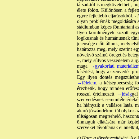
társad-tól is megkövetelheti, h
élete fölött. Különösen a fejle
egyre fejlettebb eljárásokból. 
olyan problémák megoldására s
stádiumban képes fönntartani az 
Ilyen körülmények között egyr
logikusnak és humánusnak tűnik
jelensége előtt állunk, mely első
határozza meg, mely szerint egy
növekvő számú öreget és beteget,
~, mely súlyos veszedelem a
gy
maga
→gyakorlati materializ
kísértést, hogy a szenvedés pro
Egy ilyen döntés megszülethe
→félelem
, a kétségbeesésig 
érezhetik, hogy minden erőfesz
rosszul értelmezett
→jóság
gal
szenvedésnek semmiféle értékét
ha hiányzik a vallásos látás, 
akaró jószándékon túl olykor az
túlságosan megterhelő, haszonta
önmaguk ellátására már képtel
szerveket távolítanak el anélkü
c) Harc a törvényesítésért.
Az 1