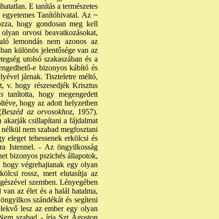
atatlan. E tanítás a természetes
s egyetemes Tanítóhivatal. Az ~
yozza, hogy gondosan meg kell
 olyan orvosi beavatkozásokat,
 való lemondás nem azonos az
ásban különös jelentősége van az
etegség utolsó szakaszában és a
engedhető-e bizonyos kábító és
yével járnak. Tiszteletre méltó,
át, v. hogy részesedjék Krisztus
s
tanította, hogy megengedett
föltéve, hogy az adott helyzetben
(
Beszéd az orvosokhoz
, 1957).
akarják csillapítani a fájdalmat
k nélkül nem szabad megfosztani
y eleget tehessenek erkölcsi és
sra Istennel. - Az öngyilkosság
het bizonyos pszichés állapotok,
ek, hogy végrehajtanak egy olyan
ölcsi rossz, mert elutasítja az
d. egészével szemben. Lényegében
d van az élet és a halál hatalma,
öngyilkos szándékát és segíteni
selekvő lesz az ember egy olyan
„Nem szabad - írja Szt Ágoston