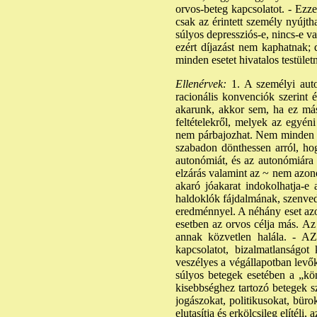
orvos-beteg kapcsolatot. - Ezze
csak az érintett személy nyújt
súlyos depressziós-e, nincs-e va
ezért díjazást nem kaphatnak; d
minden esetet hivatalos testületn
Ellenérvek:
1. A személyi aut
racionális konvenciók szerint
akarunk, akkor sem, ha ez más
feltételekről, melyek az egyén
nem párbajozhat. Nem minden t
szabadon dönthessen arról, ho
autonómiát, és az autonómiára 
elzárás valamint az ~ nem azon
akaró jóakarat indokolhatja-e
haldoklók fájdalmának, szenved
eredménnyel. A néhány eset azon
esetben az orvos célja más. Az
annak közvetlen halála. - AZ
kapcsolatot, bizalmatlanságot
veszélyes a végállapotban levő
súlyos betegek esetében a „kön
kisebbséghez tartozó betegek sz
jogászokat, politikusokat, bür
elutasítja és erkölcsileg elítél