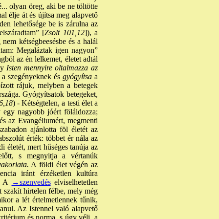
.. olyan öreg, aki be ne töltötte
l élje át és újítsa meg alapvető
en lehetősége be is zárulna az
elszáradtam” [
Zsolt 101,12
]), a
ég nem kétségbeesésbe és a halál
ndtam: Megaláztak igen nagyon”
ból az én lelkemet, életet adtál
gy
Isten mennyire oltalmazza az
ot a szegényeknek és
gyógyítsa
a
bízott rájuk, melyben a betegek
szága. Gyógyítsatok betegeket,
6,18
) - Kétségtelen, a testi élet a
y egy nagyobb jóért föláldozza;
em és az Evangéliumért, megmenti
abadon ajánlotta föl életét az
bszolút érték: többet ér nála az
i életét, mert hűséges tanúja az
lőtt, s megnyitja a vértanúk
yakorlata.
A földi élet végén az
ncia iránt érzéketlen kultúra
z. A
→szenvedés
elviselhetetlen
 szakít hirtelen félbe, mely még
kor a lét értelmetlennek tűnik,
anul. Az Istennel való alapvető
itérium és norma, s úgy véli, a