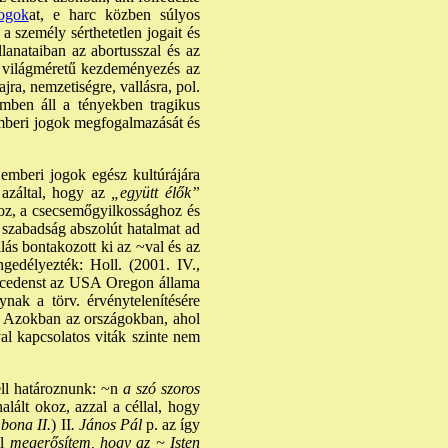
ogok
at, e harc közben súlyos
 személy sérthetetlen jogait és
llanataiban az abortusszal és az
a, világméretű kezdeményezés az
ra, nemzetiségre, vallásra, pol.
emben áll a tényekben tragikus
emberi jogok megfogalmazását és
 emberi jogok egész kultúrájára
azáltal, hogy az
„együtt élők”
hoz, a csecsemőgyilkossághoz és
 szabadság abszolút hatalmat ad
llás bontakozott ki az ~val és az
gedélyezték: Holl. (2001. IV.,
precedenst az USA Oregon állama
nak a törv. érvénytelenítésére
. - Azokban az országokban, ahol
al kapcsolatos viták szinte nem
ell határoznunk: ~n
a szó szoros
alált okoz, azzal a céllal, hogy
 bona II.
) II
. János Pál
p. az így
l
megerősítem, hogy az ~ Isten