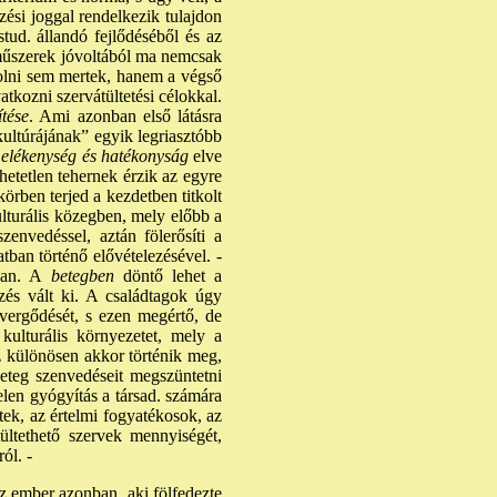
zési joggal rendelkezik tulajdon
stud. állandó fejlődéséből és az
s műszerek jóvoltából ma nemcsak
olni sem mertek, hanem a végső
atkozni szervátültetési célokkal.
ítése
. Ami azonban első látásra
l kultúrájának” egyik legriasztóbb
elékenység és hatékonyság
elve
hetetlen tehernek érzik az egyre
körben terjed a kezdetben titkolt
lturális közegben, mely előbb a
envedéssel, aztán fölerősíti a
tban történő elővételezésével. -
ban. A
betegben
döntő lehet a
zés vált ki. A családtagok úgy
 vergődését, s ezen megértő, de
kulturális környezetet, mely a
z különösen akkor történik meg,
eteg szenvedéseit megszüntetni
elen gyógyítás a társad. számára
tek, az értelmi fogyatékosok, az
ültethető szervek mennyiségét,
ól. -
z ember azonban, aki fölfedezte