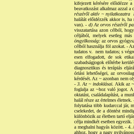
kifejezett kérésére előidézze a 
beavatkozást alkalmaz azzal a cé
részéről aktív ~ nyilatkozatra
halálát előidézzék akkor is, ha
van). -
d) Az orvos részéről pa
visszatartása azon célból, hog
céljából, melyek esetleg más 
öngyilkosság:
az orvos gyógysze
célból használja föl azokat. - A
tudatos v. nem tudatos; s végr
esen elfogadott, de sok etika
szabadságjogok előtérbe kerülé
diagnosztikus és terápiás elj
óriási lehetőségei, az orvosi
kérdését. Az ~ azonban nem olya
-
3. Az ~ indoklásai.
Akik az ~
foglalja az ~hoz való jogot. A
oktatást, családalapítást, a mu
halál része az értelmes életnek.
folytatása több kudarccal jár, 
cselekedet, de a döntést mind
különbözik az életben tartó el
célja mindkét esetben egyezik. 
a meghalni hagyás között. - 4.
ahhoz, hogy a nagy nyilvánoss