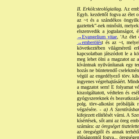
II. Erkölcsteológiailag.
Az embe
Egyh. kezdettől fogva az élet ol
az ~t és a szándékos öngyilk
gaztettek”-nek minősíti, melyek
elszenvedik a jogtalanságot,
→Evangelium vitae
, 'Az élet
→emberölés
t és az ~t, melye
következtében világméretű er
kapcsolatban játszódott le a k
meg lehet ölni a magzatot az an
kívántnak nyilvánítanak egy te
hozás ne büntetendő cselekményn
végül az engedélyező törv. kih
ingyenes végrehajtásáért. Mind
a magzatot sem! E folyamat vé
kiszolgáltatott, védtelen és es
gyógyszereknek és beavatkozáso
polg. törv-alkotást próbálják 
végzésére. -
a) A Szentírásba
kifejezett elítélését várni. A S
kísértések, sőt ami az öreg embe
számára:
az öregséget tisztelett
az öregségtől és annak terhé
ifjúságomtól fogva... öregség