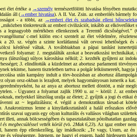
ri élet értéke a
→személy
természetfölötti hivatása fényében mutatk
dalán áll (
→ember hivatása
). A II. Vat. Zsin. az emberölés bármely for
osságot - a többi, az
→emberi élet és szabadság elleni bűncselek
 „miközben tönkreteszik az emberi civilizációt, inkább az elkövetőiket 
 és a legnagyobb mértékben ellenkeznek a Teremtő dicsőségével.” 
 evangéliuma' c-mel külön enc-t szentelt az élet védelmére, részlete
k a 20. sz. végén a szinte korlátlanná vált orvosi lehetőségek és a
kölcsi kérdéssé váltak. A továbbiakban a pápai tanítást ismertetj
övetkező folyamat:
1.
megtalálták azokat a beavatkozási technikákat
ya (látszólag) súlyos károsítása nélkül;
2.
kezdték gyűjteni az indok
rhességet;
3.
elindították a küzdelmet az abortusz parlamenti törvényesít
ek tekintse, hanem tiszteletben tartva a polgár lelkiismeretét, hagyja 
arcolása után kampány indult a törv-hozásban az abortusz állampolgá
ez olyan orsz-okban is lezajlott, melyek hagyományosan ismerik a kat. 
geredményeként, ha az anya az abortusz mellett döntött, a már megfog
élytelen. - Ugyanez a folyamat zajlik 1990 u. az ~ körül:
1.
az ember
knak, melyekkel látszólag uralja az életet;
2.
gyűjtik a jogi és etikai 
rávenni az ~ legalizálásra;
4.
végül a demokratikus társad-at kötel
n.
Anakronizmus lenne a kinyilatkoztatástól a halál erőszakos elővé
zentírás szavai ugyanis egy olyan kulturális és vallásos világban születte
rt illeti, annak bölcsességében és tapasztalatában pótolhatatlan gazdags
el és megbecsüléssel vették körül (
vö
. 2Mak 6,23
). Az igaz ember nem
től, hanem épp ellenkezőleg, így imádkozik: „Te vagy, Uram, az é
emre és vénségemre, Istenem, ne hagyj el engem, hadd hirdessem ka