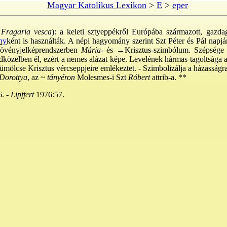
Magyar Katolikus Lexikon
>
E
>
eper
 Fragaria vesca
): a keleti sztyeppékről Európába származott, gazda
ny
ként is használták. A népi hagyomány szerint Szt Péter és Pál napjá
 növényjelképrendszerben
Mária-
és
→Krisztus-szimbólum
. Szépsége 
öldközelben él, ezért a nemes alázat képe. Levelének hármas tagoltsága
ümölcse Krisztus vércseppjeire emlékeztet. - Szimbolizálja a házasságra
Dorottya
, az ~
tányéron
Molesmes-i Szt
Róbert
attrib-a. **
. -
Lipffert
1976:57.