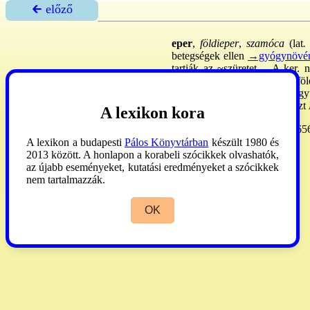
🡰 előző
eper
,
földieper
,
szamóca
(lat
.
betegségek ellen
→gyógynövé
tartják az ~szüretet. - A ker.
közül, mégis a földre hajlik, f
szirma Krisztus 5 szt sebére, gy
igazságosságot. Az ~
bokor
Szt
A lexikon kora
MN
IV:279. -
Kirschbaum
I:656
A lexikon a budapesti
Pálos Könyvtárban
készült 1980 és
2013 között. A honlapon a korabeli szócikkek olvashatók,
az újabb eseményeket, kutatási eredményeket a szócikkek
nem tartalmazzák.
OK