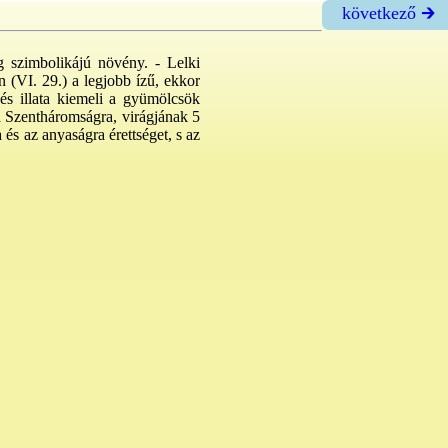
következő 🡲
g szimbolikájú növény. - Lelki
n (VI. 29.) a legjobb ízű, ekkor
és illata kiemeli a gyümölcsök
 a Szentháromságra, virágjának 5
 és az anyaságra érettséget, s az