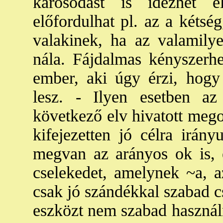
károsodást is idézhet 
előfordulhat pl. az a kéts
valakinek, ha az valamily
nála. Fájdalmas kényszerhel
ember, aki úgy érzi, hogy 
lesz. - Ilyen esetben az 
következő elv hivatott mego
kifejezetten jó célra irány
megvan az arányos ok is, 
cselekedet, amelynek ~a, a
csak jó szándékkal szabad c
eszközt nem szabad használ