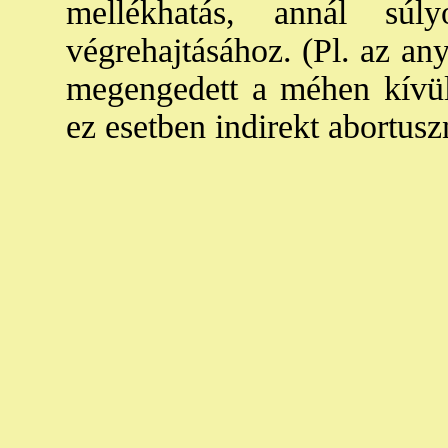
mellékhatás, annál súl
végrehajtásához. (Pl. az a
megengedett a méhen kívül
ez esetben indirekt abortus