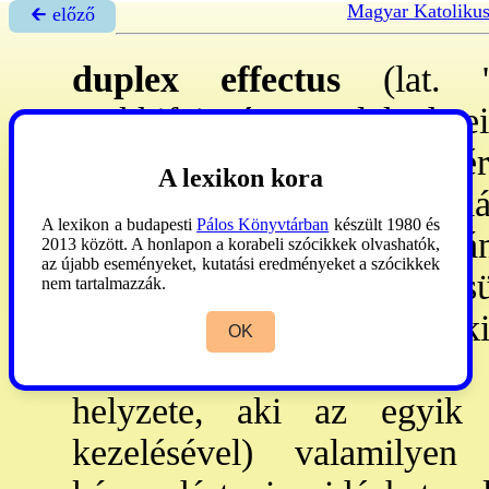
Magyar Katoliku
🡰 előző
duplex effectus
(lat. 'k
szakkifejezés, cselekede
következményei, amelyekért
A lexikon kora
bár nem mindig v. egyáltal
A lexikon a budapesti
Pálos Könyvtárban
készült 1980 és
- ma - inkább indirekt sz
2013 között. A honlapon a korabeli szócikkek olvashatók,
az újabb eseményeket, kutatási eredményeket a szócikkek
valamennyi erkölcsi döntés
nem tartalmazzák.
kettős hatása. Az egyiket k
OK
mellékesen v. egyáltalá
helyzete, aki az egyik 
kezelésével) valamilye