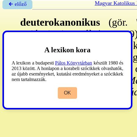
Magyar Katolikus
🡰 előző
deuterokanonikus
(gör. '
Sziénai Sixtustól (1520-69
könyveinek, amelyeknek k
A lexikon kora
vonták, szemben a mindig
A lexikon a budapesti
Pálos Könyvtárban
készült 1980 és
(
→protokanonikus
). - A ~ 
2013 között. A honlapon a korabeli szócikkek olvashatók,
az újabb eseményeket, kutatási eredményeket a szócikkek
gör. kiegészítései,
Eszt, 1Ma
nem tartalmazzák.
Zsid, Jak, 2Pt, 2Jn, 3Jn, Júd
OK