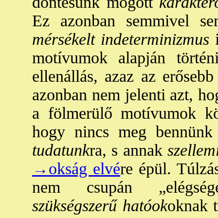
döntésünk mögött
karaktero
Ez azonban semmivel sem
mérsékelt indeterminizmus
i
motívumok alapján történ
ellenállás, azaz az erőseb
azonban nem jelenti azt, h
a fölmerülő motívumok köz
hogy nincs meg bennünk
tudatunk
ra, s annak
szellemi
→okság elvé
re épül. Túlz
nem csupán „elégség
szükségszerű hatóok
oknak t