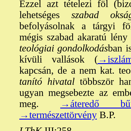
Ezzel azt tételezi föl (bi
lehetséges
szabad oksá
befolyásolnak a tárgyi f
mégis szabad akaratú lény
teológiai gondolkodás
ban i
kívüli vallások (
→iszlá
kapcsán, de a nem kat. teo
tanító hivatal
többször han
ugyan megsebezte az embe
meg.
→áteredő bű
→természettörvény
B.P.
LThK
III:258.