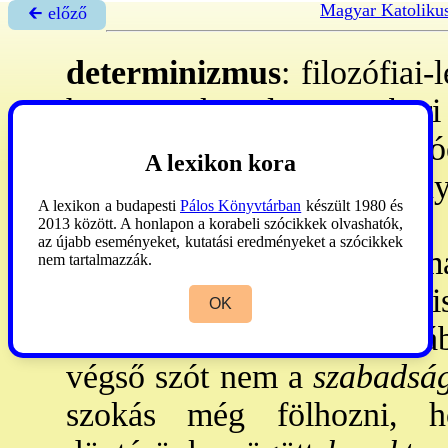
Magyar Katoliku
🡰 előző
determinizmus
: filozófiai-
hogy az akaratlagos emberi 
ill. a közreható mozgat
A lexikon kora
meghatározzák. - Az irány
A lexikon a budapesti
Pálos Könyvtárban
készült 1980 és
→indeterminizmus
sal áll
2013 között. A honlapon a korabeli szócikkek olvashatók,
az újabb eseményeket, kutatási eredményeket a szócikkek
lélektan
ból vett érvre tám
nem tartalmazzák.
átláthatatlan, rugóik a meg
OK
homályába vesznek. Valójá
végső szót nem a
szabadsá
szokás még fölhozni, h